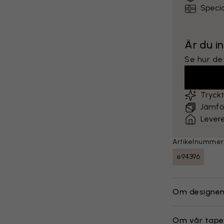
Specia
Är du i
Se hur det
Tryck
Jämför
Lever
Artikelnummer
e94396
Om designe
Om vår tape