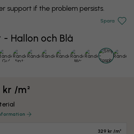
support if the problem persists.
Spara
 - Hallon och Blå
 kr /m²
terial
nformation
329 kr /m²