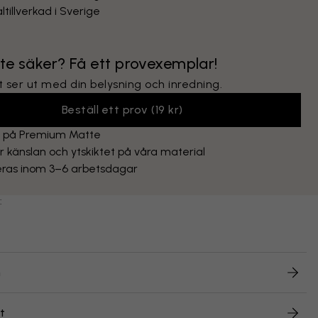
ltillverkad i Sverige
nte säker? Få ett provexemplar!
 ser ut med din belysning och inredning.
Beställ ett prov
(
19 kr
)
t på Premium Matte
 känslan och ytskiktet på våra material
eras inom 3–6 arbetsdagar
:
n
t