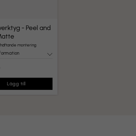
erktyg - Peel and
Matte
lvhäftande montering
formation
r
Lägg till