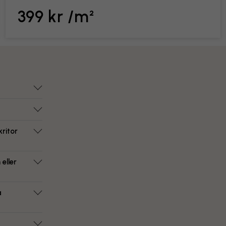
399 kr /m²
ritor
eller
a