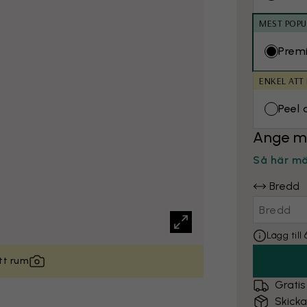
MEST POPU
Prem
ENKEL ATT
Peel 
Ange m
Så här m
Bredd
Lägg til
itt rum
Gratis
Skick