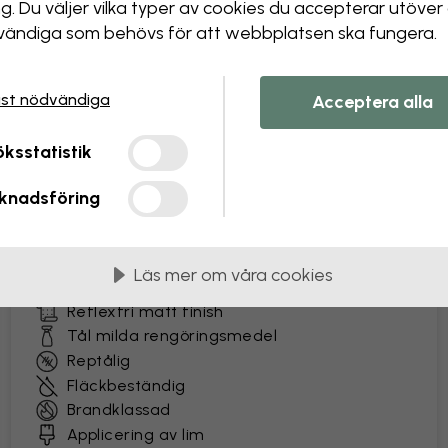
ng. Du väljer vilka typer av cookies du accepterar utöver
ändiga som behövs för att webbplatsen ska fungera.
as i 45 cm breda våder
st nödvändiga
Acceptera alla
MEST POPULÄR
ksstatistik
Premium Matte
knadsföring
Premiumtapet med en lättskött yta som tål
vardagens påfrestningar. Perfekt för livfulla
hem och kommersiell användning.
Läs mer om våra cookies
Extra slitstark non-woven tapet
Reflexfri matt finish
Tål milda rengöringsmedel
Reptålig
Fläckbeständig
Brandklassad
Applicering av lim