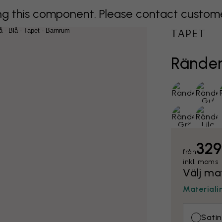
 this component. Please contact customer 
TAPET
Ränder
329
från
inkl. moms
Välj ma
Materiali
Satin