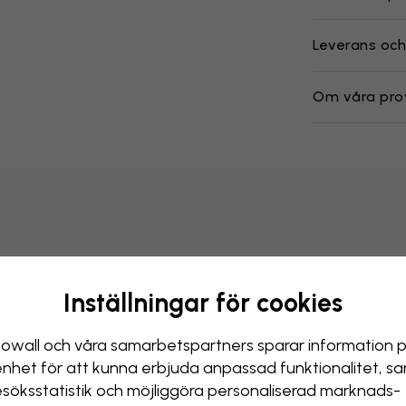
Leverans och
Om våra pro
Inställningar för cookies
owall och våra samarbets­partners sparar information 
enhet för att kunna erbjuda anpassad funktionalitet, s
esöks­statistik och möjliggöra personaliserad marknads­