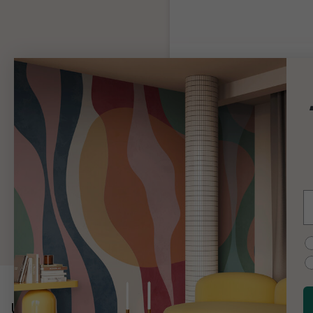
Tapetlim
Tillräckligt med lim för hela 
beställning
Produktinformation
99 kr
Lägg till
E
C
Upptäck mer