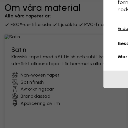
föri
Om våra material
nödv
Alla våra tapeter är:
FSC®-certifierade
Ljusäkta
PVC-fria
Leverer
Enda
Besö
Satin
Mar
Klassisk tapet med slät finish och subtil lyster. En
utmärkt allroundtapet för hemmets alla rum.
Non-woven tapet
Satinfinish
Avtorkningsbar
Brandklassad
Applicering av lim