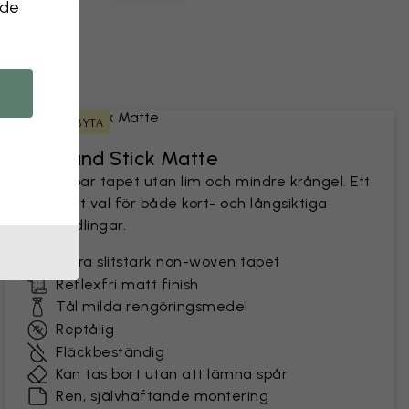
 de
ENKEL ATT BYTA
Peel and Stick Matte
En hållbar tapet utan lim och mindre krångel. Ett
populärt val för både kort- och långsiktiga
förvandlingar.
Extra slitstark non-woven tapet
Reflexfri matt finish
Tål milda rengöringsmedel
Reptålig
Fläckbeständig
Kan tas bort utan att lämna spår
Ren, självhäftande montering