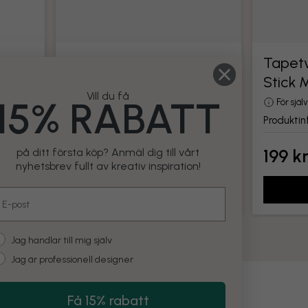
Tapetverktyg
Tapetv
Stick 
din
Alla verktyg för montering av tapet
Vill du få
15% RABATT
Produktinformation
För sjä
Produktin
199 kr
199 k
på ditt första köp? Anmäl dig till vårt
nyhetsbrev fullt av kreativ inspiration!
Lägg till
mail
ustomer type
Jag handlar till mig själv
Jag är professionell designer
Få 15% rabatt