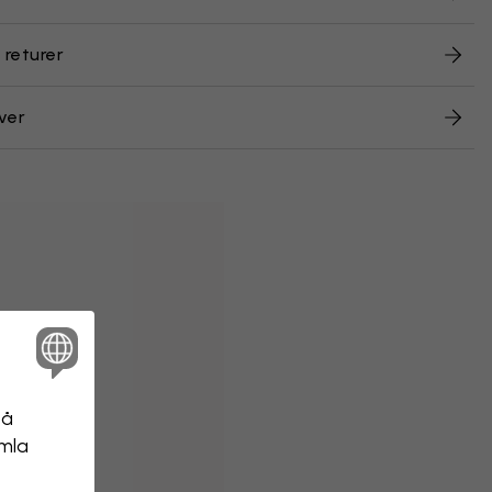
 returer
ver
på
amla