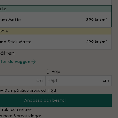
LÄR
ium Matte
399 kr /m²
 BYTA
and Stick Matte
499 kr /m²
åtten
äter du väggen
Höjd
cm
cm
l 6–10 cm på både bredd och höjd
Anpassa och beställ
 frakt och returer
as inom 3 arbetsdagar