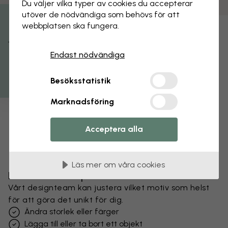
Du väljer vilka typer av cookies du accepterar
utöver de nödvändiga som behövs för att
webbplatsen ska fungera.
Få 15% rabatt
Endast nödvändiga
Besöksstatistik
Marknadsföring
Acceptera alla
Läs mer om våra cookies
Förändra din tapet
Vårt designteam kan justera vilket motiv som helst
för att göra det unikt för dig.
Ändra storlek eller färger
Lägga till eller ta bort ett objekt