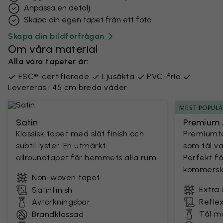
Anpassa en detalj
Skapa din egen tapet från ett foto
Skapa din bildförfrågan
Om våra material
Alla våra tapeter är:
FSC®-certifierade
Ljusäkta
PVC-fria
Levereras i 45 cm breda våder
MEST POPUL
Satin
Premium 
Klassisk tapet med slät finish och
Premiumta
subtil lyster. En utmärkt
som tål v
allroundtapet för hemmets alla rum.
Perfekt fö
kommersie
Non-woven tapet
Extra 
Satinfinish
Avtorkningsbar
Reflex
Tål m
Brandklassad