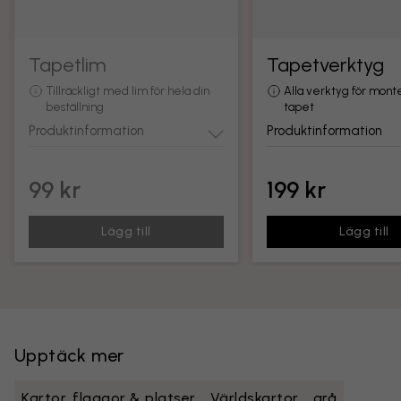
Tapetlim
Tapetverktyg
Tillräckligt med lim för hela din
Alla verktyg för mont
beställning
tapet
Produktinformation
Produktinformation
99 kr
199 kr
Lägg till
Lägg till
Upptäck mer
Kartor, flaggor & platser
Världskartor
grå