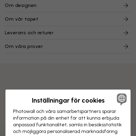
Om designen
Om vår tapet
Leverans och returer
Om våra prover
Inställningar för cookies
Photowall och våra samarbets­partners sparar
information på din enhet för att kunna erbjuda
anpassad funktionalitet, samla in besöks­statistik
och möjliggöra personaliserad marknads­föring.