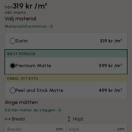
319 kr /m²
från
inkl. moms
Välj material
Materialinformation
Satin
319 kr /m²
MEST POPULÄR
Premium Matte
399 kr /m²
ENKEL ATT BYTA
Peel and Stick Matte
499 kr /m²
Ange måtten
Så här mäter du väggen
Bredd
Höjd
cm
cm