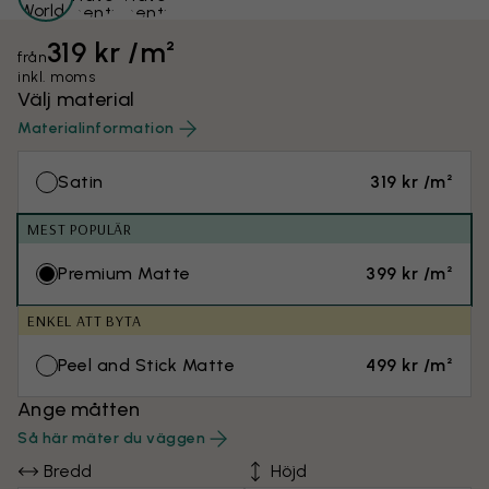
319 kr /m²
från
inkl. moms
Välj material
Materialinformation
Satin
319 kr /m²
MEST POPULÄR
Premium Matte
399 kr /m²
ENKEL ATT BYTA
Peel and Stick Matte
499 kr /m²
Ange måtten
Så här mäter du väggen
Bredd
Höjd