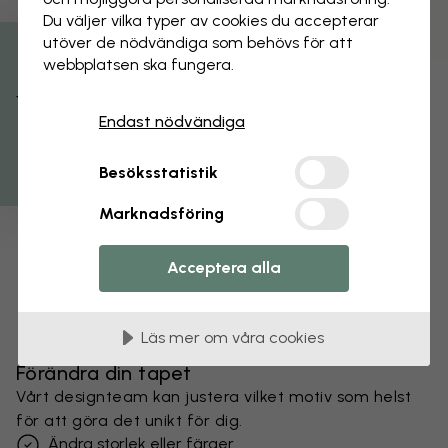
Du väljer vilka typer av cookies du accepterar
utöver de nödvändiga som behövs för att
webbplatsen ska fungera.
Få 15% rabatt
Endast nödvändiga
Besöksstatistik
Marknadsföring
Acceptera alla
Läs mer om våra cookies
Förändra din tapet
Vårt designteam kan justera vilket motiv som helst
för att göra det unikt för dig.
Ändra storlek eller färger