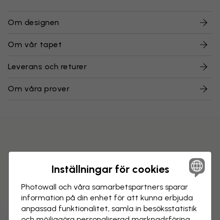
Om designen
Om vår tapet
Leverans och returer
Om våra prover
Inställningar för cookies
Photowall och våra samarbets­partners sparar
information på din enhet för att kunna erbjuda
anpassad funktionalitet, samla in besöks­statistik
och möjliggöra personaliserad marknads­föring.