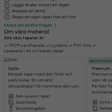
Lägga till eller ta bort ett objekt
Anpassa en detalj
Skapa din egen tapet från ett foto
Skapa din bildförfrågan
Om våra material
Alla våra tapeter är:
FSC®-certifierade
Ljusäkta
PVC-fria
Levereras i 45 cm breda våder
MEST POPUL
Satin
Premium 
Klassisk tapet med slät finish och
Premiumta
subtil lyster. En utmärkt
som tål v
allroundtapet för hemmets alla rum.
Perfekt fö
kommersie
Non-woven tapet
Extra 
Satinfinish
Avtorkningsbar
Reflex