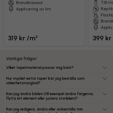
Tål m
Brandklassad
Reptål
Applicering av lim
Fläck
Brand
Applic
319 kr /m²
399 kr
Vanliga frågor
Vilket tapetmaterial passar mig bäst?
Hur mycket extra tapet bör jag beställa som
säkerhetsmarginal?
Kan jag ändra bilden (till exempel ändra färgerna,
flytta ett element eller justera storleken)?
Kan jag redigera, ändra eller avbeställa min