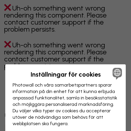
Uh-oh something went wrong
rendering this component. Please
contact customer support if the
problem persists.
Uh-oh something went wrong
rendering this component. Please
contact customer support if the
problem persists.
Inställningar för cookies
Photowall och våra samarbets­partners sparar
information på din enhet för att kunna erbjuda
Visar sidan 1 av 1 sidor
anpassad funktionalitet, samla in besöks­statistik
och möjliggöra personaliserad marknads­föring.
Du väljer vilka typer av cookies du accepterar
Utforska fler kategorier
utöver de nödvändiga som behövs för att
webbplatsen ska fungera.
Beiga tapeter
Svarta tapeter