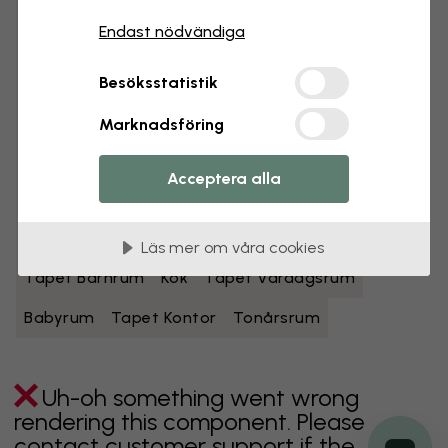
Endast nödvändiga
Svartvita tapeter
Blå tapeter
Bruna tapeter
Gröna tapeter
Grå tapeter
Besöksstatistik
Flerfärgade tapeter
Oranga tapeter
Marknadsföring
Rosa tapeter
Lila tapeter
Röda tapeter
Acceptera alla
Turkosa tapeter
Vita tapeter
Gula tapeter
Badrum
Tapet Sovrum
Matsal
Tapet Hall
Läs mer om våra cookies
Tapet Barnrum
Kök
Tapet Vardagsrum
Babyrum
Tapet Kontor
Tonårsrum
Uh-oh something went wrong
rendering this component. Please
contact customer support if the