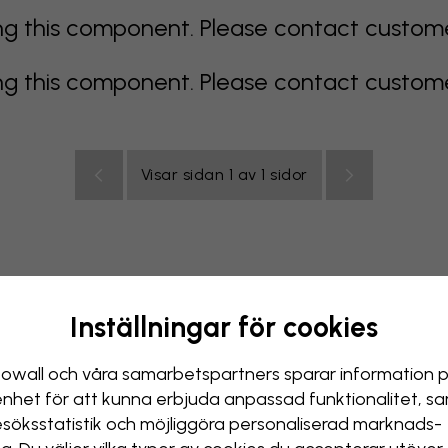
 this component. Please contact customer 
 this component. Please contact customer 
Visar sidan 1 av 1 sidor
Inställningar för cookies
color
orange
rosa
lila
röd
turkos
vit
gul
Badr
owall och våra samarbets­partners sparar information 
enhet för att kunna erbjuda anpassad funktionalitet, s
esöks­statistik och möjliggöra personaliserad marknads­