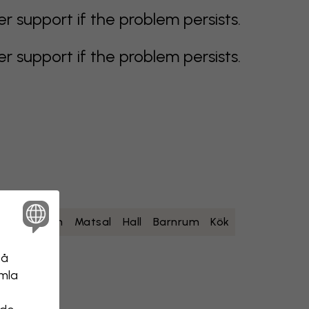
support if the problem persists.
support if the problem persists.
um
Sovrum
Matsal
Hall
Barnrum
Kök
på
amla