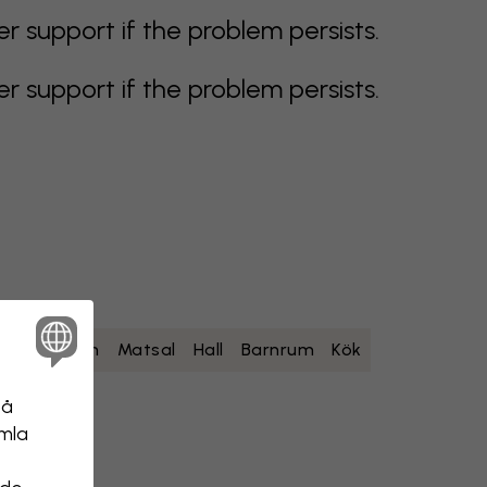
support if the problem persists.
support if the problem persists.
um
Sovrum
Matsal
Hall
Barnrum
Kök
på
amla