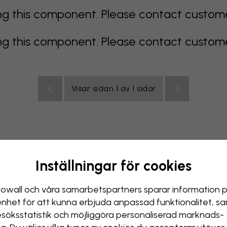
 this component. Please contact customer 
 this component. Please contact customer 
Visar sidan 1 av 1 sidor
Inställningar för cookies
color
orange
rosa
lila
röd
turkos
vit
gul
Badr
owall och våra samarbets­partners sparar information 
enhet för att kunna erbjuda anpassad funktionalitet, s
esöks­statistik och möjliggöra personaliserad marknads­