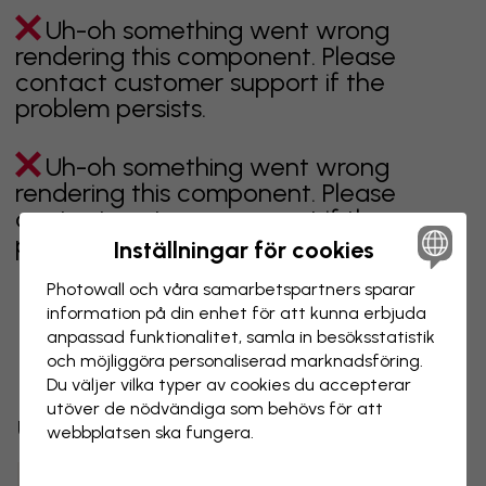
Uh-oh something went wrong
rendering this component. Please
contact customer support if the
problem persists.
Uh-oh something went wrong
rendering this component. Please
contact customer support if the
problem persists.
Inställningar för cookies
Photowall och våra samarbets­partners sparar
information på din enhet för att kunna erbjuda
anpassad funktionalitet, samla in besöks­statistik
Visar sidan 1 av 1 sidor
och möjliggöra personaliserad marknads­föring.
Du väljer vilka typer av cookies du accepterar
utöver de nödvändiga som behövs för att
Utforska fler kategorier
webbplatsen ska fungera.
beige
svart
svartvit
blå
brun
grön
grå