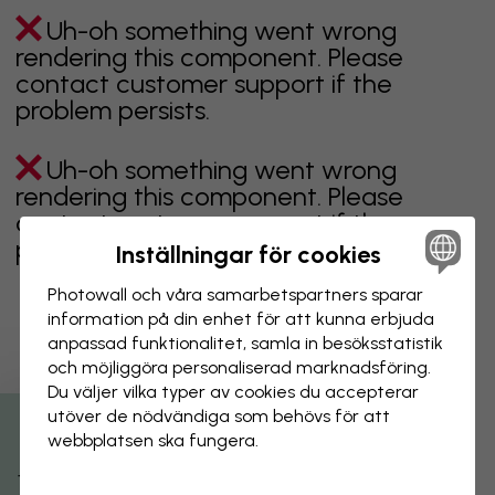
Uh-oh something went wrong
rendering this component. Please
contact customer support if the
problem persists.
Uh-oh something went wrong
rendering this component. Please
contact customer support if the
problem persists.
Inställningar för cookies
Photowall och våra samarbets­partners sparar
information på din enhet för att kunna erbjuda
anpassad funktionalitet, samla in besöks­statistik
Visar sidan 1 av 2 sidor
och möjliggöra personaliserad marknads­föring.
Du väljer vilka typer av cookies du accepterar
utöver de nödvändiga som behövs för att
Utforska fler kategorier
webbplatsen ska fungera.
beige
svart
svartvit
blå
brun
grön
grå