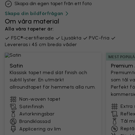
Skapa din egen tapet från ett foto
Skapa din bildförfrågan
Om våra material
Alla våra tapeter är:
FSC®-certifierade
Ljusäkta
PVC-fria
Levereras i 45 cm breda våder
MEST POPUL
Satin
Premium 
Klassisk tapet med slät finish och
Premiumta
subtil lyster. En utmärkt
som tål v
allroundtapet för hemmets alla rum.
Perfekt fö
kommersie
Non-woven tapet
Extra 
Satinfinish
Avtorkningsbar
Reflex
Tål m
Brandklassad
Reptål
Applicering av lim