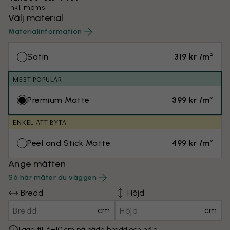
inkl. moms
Välj material
Materialinformation
Satin
319 kr /m²
MEST POPULÄR
Premium Matte
399 kr /m²
ENKEL ATT BYTA
Peel and Stick Matte
499 kr /m²
Ange måtten
Så här mäter du väggen
Bredd
Höjd
cm
cm
Lägg till 6–10 cm på både bredd och höjd