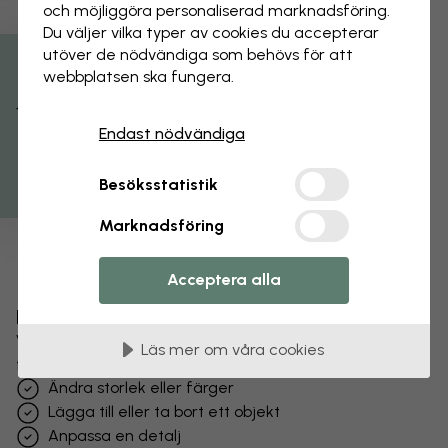
och möjliggöra personaliserad marknads­föring.
Du väljer vilka typer av cookies du accepterar
utöver de nödvändiga som behövs för att
webbplatsen ska fungera.
Få 15% rabatt
Endast nödvändiga
Besöksstatistik
Marknadsföring
Acceptera alla
Förändra din tapet
Vårt designteam kan justera vilket motiv som helst
Läs mer om våra cookies
för att göra det unikt för dig.
Ändra storlek eller färger
Lägga till eller ta bort ett objekt
Anpassa en detalj