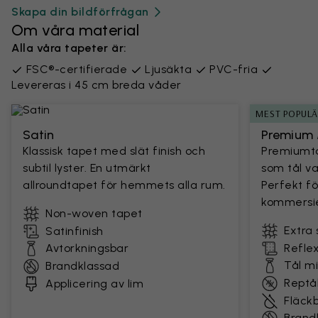
Skapa din bildförfrågan
Om våra material
Alla våra tapeter är:
FSC®-certifierade
Ljusäkta
PVC-fria
Levereras i 45 cm breda våder
MEST POPUL
Satin
Premium 
Klassisk tapet med slät finish och
Premiumta
subtil lyster. En utmärkt
som tål v
allroundtapet för hemmets alla rum.
Perfekt fö
kommersie
Non-woven tapet
Extra 
Satinfinish
Avtorkningsbar
Reflex
Tål m
Brandklassad
Reptål
Applicering av lim
Fläck
Brand