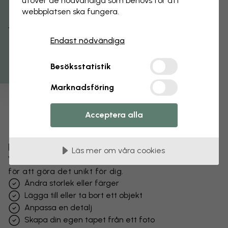
utöver de nödvändiga som behövs för att
webbplatsen ska fungera.
Få 15% rabatt
Endast nödvändiga
Besöksstatistik
Marknadsföring
Acceptera alla
Förändra din tapet
Läs mer om våra cookies
Vårt designteam kan justera vilket motiv som helst
för att göra det unikt för dig.
Ändra storlek eller färger
Lägga till eller ta bort ett objekt
Anpassa en detalj
Skapa din egen tapet från ett foto