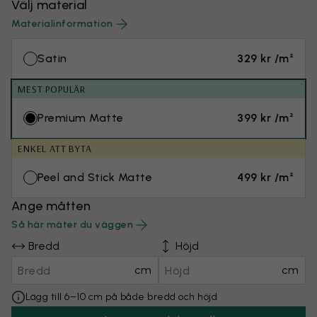
Välj material
Materialinformation
Satin
329 kr /m²
MEST POPULÄR
Premium Matte
399 kr /m²
ENKEL ATT BYTA
Peel and Stick Matte
499 kr /m²
Ange måtten
Så här mäter du väggen
Bredd
Höjd
cm
cm
Lägg till 6–10 cm på både bredd och höjd