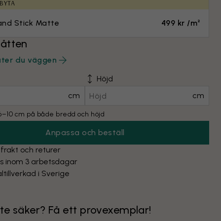
 BYTA
and Stick Matte
499 kr /m²
åtten
äter du väggen
Höjd
cm
cm
l 6–10 cm på både bredd och höjd
Anpassa och beställ
 frakt och returer
as inom 3 arbetsdagar
ltillverkad i Sverige
nte säker? Få ett provexemplar!