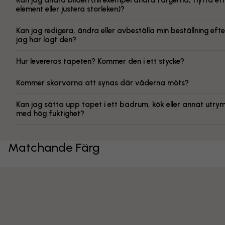
Kan jag ändra bilden (till exempel ändra färgerna, flytta ett
element eller justera storleken)?
Kan jag redigera, ändra eller avbeställa min beställning efte
jag har lagt den?
Hur levereras tapeten? Kommer den i ett stycke?
Kommer skarvarna att synas där våderna möts?
Kan jag sätta upp tapet i ett badrum, kök eller annat utr
med hög fuktighet?
Matchande Färg