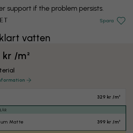
support if the problem persists.
ET
Spara
lklart vatten
 kr /m²
terial
nformation
329 kr /m²
LÄR
ium Matte
399 kr /m²