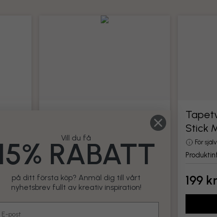
Tapetverktyg
Tapetv
Stick 
din
Alla verktyg för montering av tapet
Vill du få
15% RABATT
Produktinformation
För sjä
Produktin
199 kr
199 k
på ditt första köp? Anmäl dig till vårt
nyhetsbrev fullt av kreativ inspiration!
Lägg till
mail