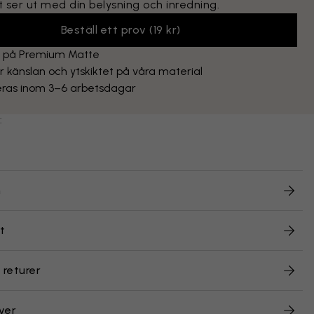
 ser ut med din belysning och inredning.
Beställ ett prov
(
19 kr
)
t på Premium Matte
 känslan och ytskiktet på våra material
eras inom 3–6 arbetsdagar
:
n
t
 returer
ver