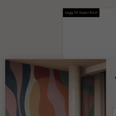
Lägg till tapet först
Tapetlim
Tillräckligt med lim för hela 
beställning
Produktinformation
99 kr
Lägg till
E