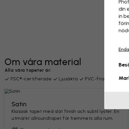
Phot
din 
in b
föri
nödv
Enda
Om våra material
Besö
Alla våra tapeter är:
Mar
FSC®-certifierade
Ljusäkta
PVC-fria
Leverer
Satin
Klassisk tapet med slät finish och subtil lyster. En
utmärkt allroundtapet för hemmets alla rum.