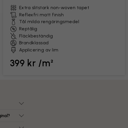
Extra slitstark non-woven tapet
Reflexfri matt finish
Tål milda rengöringsmedel
Reptålig
Fläckbeständig
Brandklassad
Applicering av lim
399 kr /m²
inal?