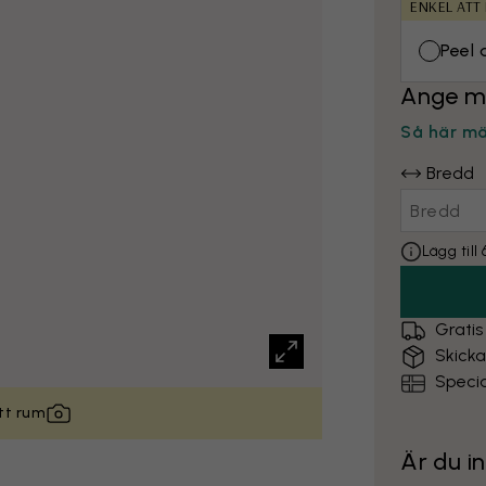
ENKEL ATT
Peel 
Ange m
Så här m
Bredd
Lägg til
Gratis
Skick
Specia
itt rum
Är du i