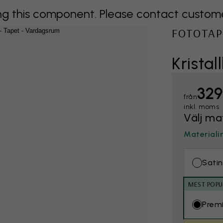
 this component. Please contact customer 
FOTOTAP
Kristal
329
från
inkl. moms
Välj ma
Materiali
Satin
MEST POPU
Prem