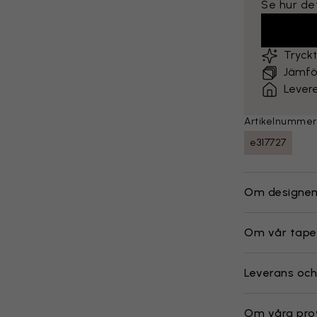
Se hur det
Tryck
Jämför
Lever
Artikelnummer
e317727
Om designe
Om vår tape
Leverans och
Om våra pro