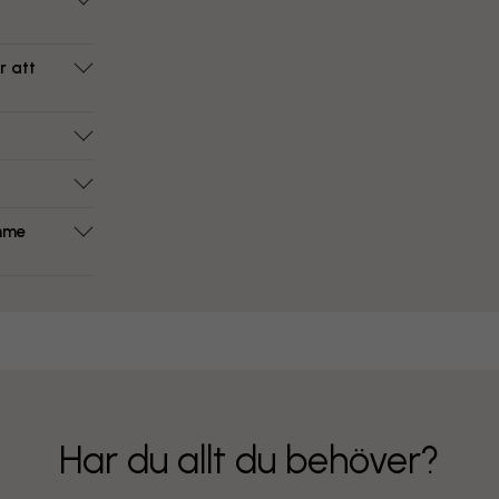
r att
ymme
Har du allt du behöver?