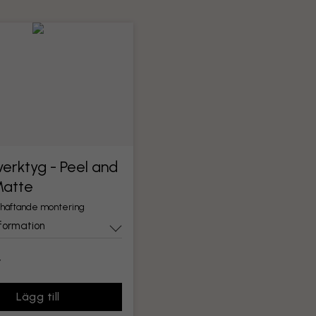
erktyg - Peel and
Matte
lvhäftande montering
formation
r
Lägg till