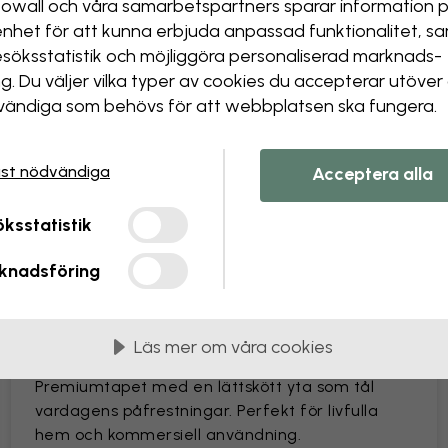
owall och våra samarbets­partners sparar information 
Ändra storlek eller färger
enhet för att kunna erbjuda anpassad funktionalitet, s
Lägga till eller ta bort ett
esöks­statistik och möjliggöra personaliserad marknads­
Anpassa en detalj
ng. Du väljer vilka typer av cookies du accepterar utöver
Skapa din egen tapet från
ändiga som behövs för att webbplatsen ska fungera.
Skapa din bildförfrågan
st nödvändiga
Acceptera alla
ksstatistik
knadsföring
as i 45 cm breda våder
MEST POPULÄR
Läs mer om våra cookies
Premium Matte
Premiumtapet med en lättskött yta som tål
vardagens påfrestningar. Perfekt för livfulla
hem och kommersiell användning.