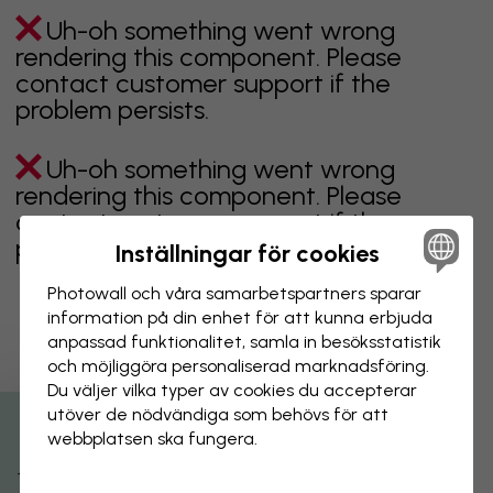
Uh-oh something went wrong
rendering this component. Please
contact customer support if the
problem persists.
Uh-oh something went wrong
rendering this component. Please
contact customer support if the
problem persists.
Inställningar för cookies
Photowall och våra samarbets­partners sparar
information på din enhet för att kunna erbjuda
anpassad funktionalitet, samla in besöks­statistik
Visar sidan 1 av 1 sidor
och möjliggöra personaliserad marknads­föring.
Du väljer vilka typer av cookies du accepterar
utöver de nödvändiga som behövs för att
Utforska fler kategorier
webbplatsen ska fungera.
beige
svart
svartvit
blå
brun
grön
grå