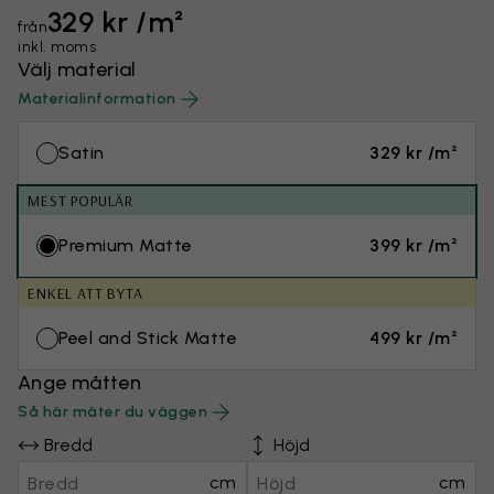
329 kr /m²
från
inkl. moms
Välj material
Materialinformation
Satin
329 kr /m²
MEST POPULÄR
Premium Matte
399 kr /m²
ENKEL ATT BYTA
Peel and Stick Matte
499 kr /m²
Ange måtten
Så här mäter du väggen
Bredd
Höjd
cm
cm