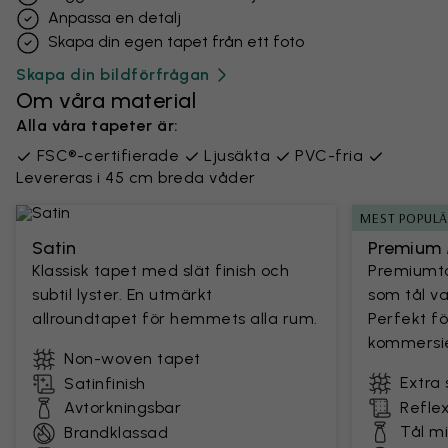
Anpassa en detalj
Skapa din egen tapet från ett foto
Skapa din bildförfrågan
Om våra material
Alla våra tapeter är:
FSC®-certifierade
Ljusäkta
PVC-fria
Levereras i 45 cm breda våder
MEST POPUL
Satin
Premium 
Klassisk tapet med slät finish och
Premiumta
subtil lyster. En utmärkt
som tål v
allroundtapet för hemmets alla rum.
Perfekt fö
kommersie
Non-woven tapet
Extra 
Satinfinish
Avtorkningsbar
Reflex
Tål m
Brandklassad