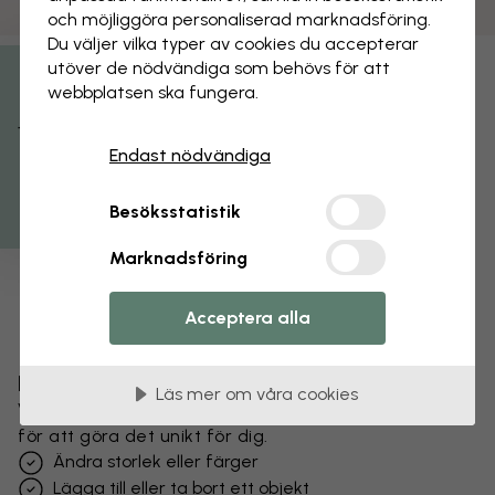
och möjliggöra personaliserad marknads­föring.
Du väljer vilka typer av cookies du accepterar
utöver de nödvändiga som behövs för att
webbplatsen ska fungera.
Få 15% rabatt
Endast nödvändiga
Besöksstatistik
Marknadsföring
Acceptera alla
Förändra din tapet
Läs mer om våra cookies
Vårt designteam kan justera vilket motiv som helst
för att göra det unikt för dig.
Ändra storlek eller färger
Lägga till eller ta bort ett objekt