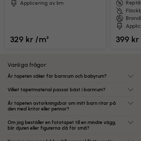
Reptål
Applicering av lim
Fläck
Brand
Applic
329 kr /m²
399 kr
Vanliga frågor
Är tapeten säker för barnrum och babyrum?
Vilket tapetmaterial passar bäst i barnrum?
Är tapeten avtorkningsbar om mitt barn ritar på
den med kritor eller pennor?
Om jag beställer en fototapet till en mindre vägg,
blir djuren eller figurerna då för små?