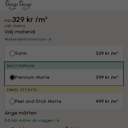
329 kr /m²
från
inkl. moms
Välj material
Materialinformation
Satin
329 kr /m²
MEST POPULÄR
Premium Matte
399 kr /m²
ENKEL ATT BYTA
Peel and Stick Matte
499 kr /m²
Ange måtten
Så här mäter du väggen