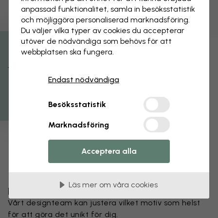
anpassad funktionalitet, samla in besöks­statistik
och möjliggöra personaliserad marknads­föring.
Du väljer vilka typer av cookies du accepterar
utöver de nödvändiga som behövs för att
webbplatsen ska fungera.
Få 15% rabatt
Endast nödvändiga
Besöksstatistik
Marknadsföring
Acceptera alla
Läs mer om våra cookies
Förändra din tapet
Vårt designteam kan justera vilket motiv som helst
för att göra det unikt för dig.