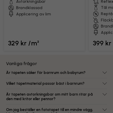
Avtorkningsbar
Reflex
Tål m
Brandklassad
Reptål
Applicering av lim
Fläck
Brand
Applic
329 kr /m²
399 kr
Vanliga frågor
Är tapeten säker för barnrum och babyrum?
Vilket tapetmaterial passar bäst i barnrum?
Är tapeten avtorkningsbar om mitt barn ritar på
den med kritor eller pennor?
Om jag beställer en fototapet till en mindre vägg,