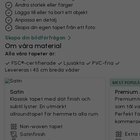
Ändra storlek eller färger
Lägga till eller ta bort ett objekt
Anpassa en detalj
Skapa din egen tapet från ett foto
Skapa din bildförfrågan
Om våra material
Alla våra tapeter är:
FSC®-certifierade
Ljusäkta
PVC-fria
Levereras i 45 cm breda våder
MEST POPUL
Satin
Premium 
Klassisk tapet med slät finish och
Premiumta
subtil lyster. En utmärkt
som tål v
allroundtapet för hemmets alla rum.
Perfekt fö
kommersie
Non-woven tapet
Extra 
Satinfinish