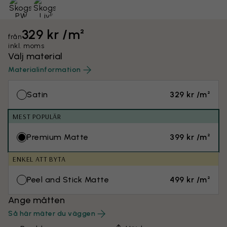
329 kr /m²
från
inkl. moms
Välj material
Materialinformation
Satin
329 kr /m²
MEST POPULÄR
Premium Matte
399 kr /m²
ENKEL ATT BYTA
Peel and Stick Matte
499 kr /m²
Ange måtten
Så här mäter du väggen