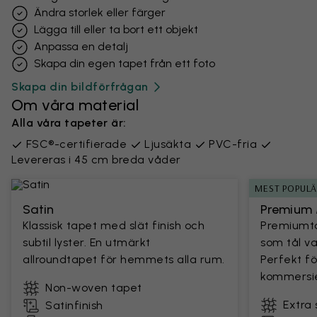
Ändra storlek eller färger
Lägga till eller ta bort ett objekt
Anpassa en detalj
Skapa din egen tapet från ett foto
Skapa din bildförfrågan
Om våra material
Alla våra tapeter är:
FSC®-certifierade
Ljusäkta
PVC-fria
Levereras i 45 cm breda våder
MEST POPUL
Satin
Premium 
Klassisk tapet med slät finish och
Premiumta
subtil lyster. En utmärkt
som tål v
allroundtapet för hemmets alla rum.
Perfekt fö
kommersie
Non-woven tapet
Extra 
Satinfinish