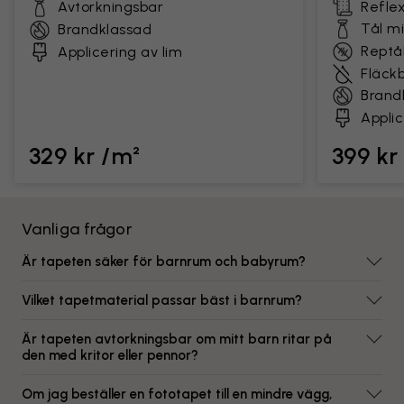
Avtorkningsbar
Reflex
Tål m
Brandklassad
Reptål
Applicering av lim
Fläck
Brand
Applic
329 kr /m²
399 kr
Vanliga frågor
Är tapeten säker för barnrum och babyrum?
Vilket tapetmaterial passar bäst i barnrum?
Är tapeten avtorkningsbar om mitt barn ritar på
den med kritor eller pennor?
Om jag beställer en fototapet till en mindre vägg,