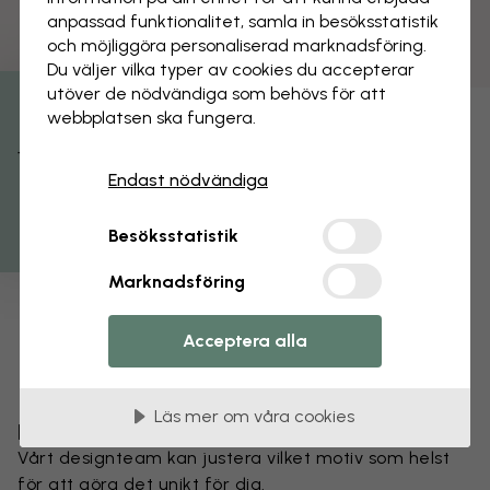
anpassad funktionalitet, samla in besöks­statistik
och möjliggöra personaliserad marknads­föring.
Du väljer vilka typer av cookies du accepterar
utöver de nödvändiga som behövs för att
webbplatsen ska fungera.
Få 15% rabatt
Endast nödvändiga
Besöksstatistik
Marknadsföring
Acceptera alla
Läs mer om våra cookies
Förändra din tapet
Vårt designteam kan justera vilket motiv som helst
för att göra det unikt för dig.