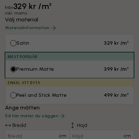
329 kr /m²
från
inkl. moms
Välj material
Materialinformation
Satin
329 kr /m²
MEST POPULÄR
Premium Matte
399 kr /m²
ENKEL ATT BYTA
Peel and Stick Matte
499 kr /m²
Ange måtten
Så här mäter du väggen
Bredd
Höjd
cm
cm