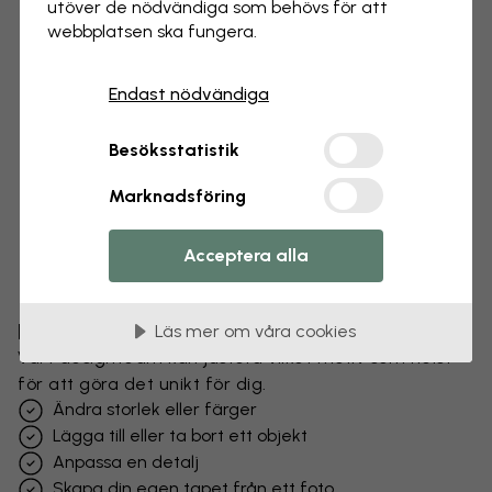
utöver de nödvändiga som behövs för att
webbplatsen ska fungera.
Endast nödvändiga
Besöksstatistik
Marknadsföring
Acceptera alla
Förändra din tapet
Läs mer om våra cookies
Vårt designteam kan justera vilket motiv som helst
för att göra det unikt för dig.
Ändra storlek eller färger
Lägga till eller ta bort ett objekt
Anpassa en detalj
Skapa din egen tapet från ett foto