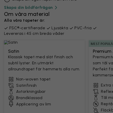
Skapa din bildförfrågan
Om våra material
Alla våra tapeter är:
FSC®-certifierade
Ljusäkta
PVC-fria
Levereras i 45 cm breda våder
MEST POPUL
Satin
Premium 
Klassisk tapet med slät finish och
Premiumta
subtil lyster. En utmärkt
som tål v
allroundtapet för hemmets alla rum.
Perfekt fö
kommersie
Non-woven tapet
Extra 
Satinfinish
Avtorkningsbar
Reflex
Tål m
Brandklassad
Reptål
Applicering av lim
Fläck