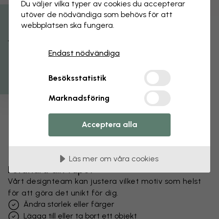
Du väljer vilka typer av cookies du accepterar
utöver de nödvändiga som behövs för att
webbplatsen ska fungera.
Få 15% rabatt
Endast nödvändiga
Besöksstatistik
Marknadsföring
Acceptera alla
Läs mer om våra cookies
Förändra din tapet
Vårt designteam kan justera vilket motiv som helst
för att göra det unikt för dig.
Ändra storlek eller färger
Lägga till eller ta bort ett objekt