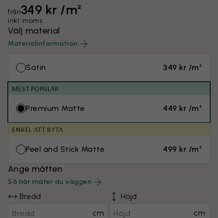
349 kr /m²
från
inkl. moms
Välj material
Materialinformation
Satin
349 kr /m²
MEST POPULÄR
Premium Matte
449 kr /m²
ENKEL ATT BYTA
Peel and Stick Matte
499 kr /m²
Ange måtten
Så här mäter du väggen
Bredd
Höjd
cm
cm