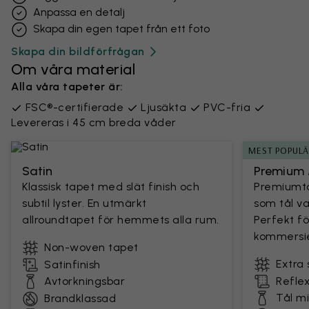
Anpassa en detalj
Skapa din egen tapet från ett foto
Skapa din bildförfrågan
Om våra material
Alla våra tapeter är:
FSC®-certifierade
Ljusäkta
PVC-fria
Levereras i 45 cm breda våder
MEST POPUL
Satin
Premium 
Klassisk tapet med slät finish och
Premiumta
subtil lyster. En utmärkt
som tål v
allroundtapet för hemmets alla rum.
Perfekt fö
kommersie
Non-woven tapet
Extra 
Satinfinish
Avtorkningsbar
Reflex
Tål m
Brandklassad