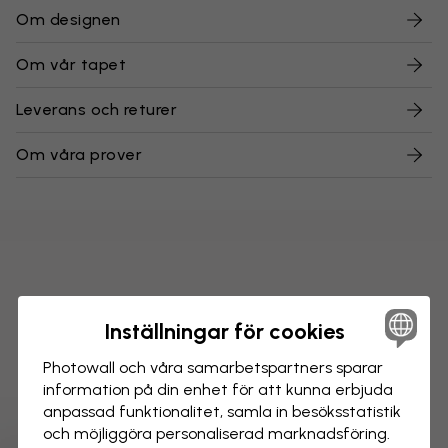
Om designen
Om vår tapet
Leverans och returer
Om våra prover
Inställningar för cookies
Photowall och våra samarbets­partners sparar
information på din enhet för att kunna erbjuda
anpassad funktionalitet, samla in besöks­statistik
och möjliggöra personaliserad marknads­föring.