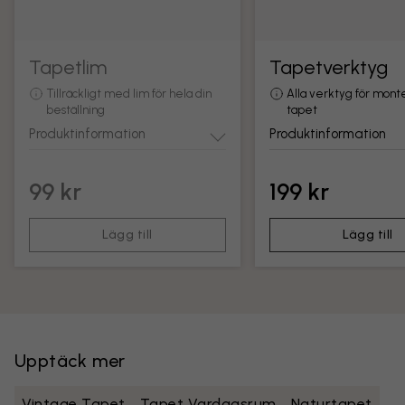
Tapetlim
Tapetverktyg
Tillräckligt med lim för hela din
Alla verktyg för mont
beställning
tapet
Produktinformation
Produktinformation
99 kr
199 kr
Lägg till
Lägg till
Upptäck mer
Vintage Tapet
Tapet Vardagsrum
Naturtapet