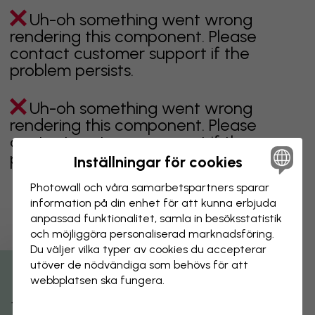
Uh-oh something went wrong
rendering this component. Please
contact customer support if the
problem persists.
Uh-oh something went wrong
rendering this component. Please
contact customer support if the
problem persists.
Inställningar för cookies
Photowall och våra samarbets­partners sparar
information på din enhet för att kunna erbjuda
anpassad funktionalitet, samla in besöks­statistik
Visar sidan 1 av 1 sidor
och möjliggöra personaliserad marknads­föring.
Du väljer vilka typer av cookies du accepterar
utöver de nödvändiga som behövs för att
Utforska fler kategorier
webbplatsen ska fungera.
beige
svart
svartvit
blå
brun
grön
grå