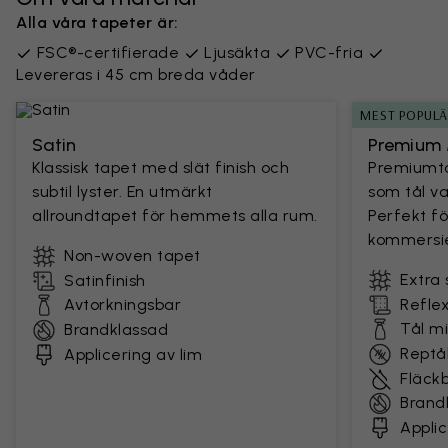
Alla våra tapeter är:
FSC®-certifierade
Ljusäkta
PVC-fria
Levereras i 45 cm breda våder
MEST POPUL
Satin
Premium 
Klassisk tapet med slät finish och
Premiumta
subtil lyster. En utmärkt
som tål v
allroundtapet för hemmets alla rum.
Perfekt fö
kommersie
Non-woven tapet
Extra 
Satinfinish
Avtorkningsbar
Reflex
Tål m
Brandklassad
Reptål
Applicering av lim
Fläck
Brand
Applic