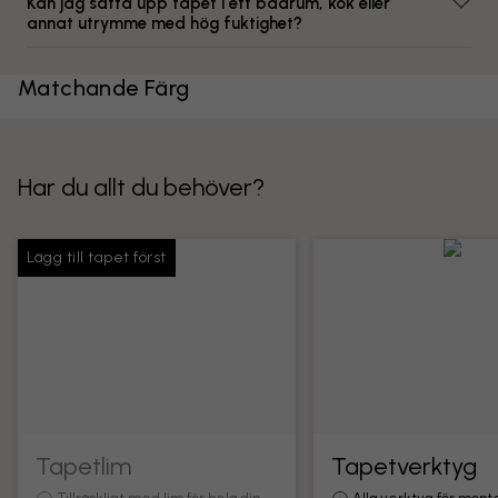
Kan jag sätta upp tapet i ett badrum, kök eller
annat utrymme med hög fuktighet?
Matchande Färg
Har du allt du behöver?
Lägg till tapet först
Tapetlim
Tapetverktyg