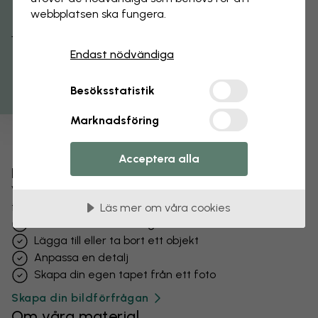
webbplatsen ska fungera.
Få 15% rabatt
Endast nödvändiga
Besöksstatistik
Marknadsföring
Acceptera alla
Förändra din tapet
Vårt designteam kan justera vilket motiv som helst
för att göra det unikt för dig.
Läs mer om våra cookies
Ändra storlek eller färger
Lägga till eller ta bort ett objekt
Anpassa en detalj
Skapa din egen tapet från ett foto
Skapa din bildförfrågan
Om våra material