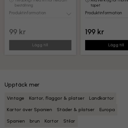
Tillräckligt med lim för hela din
Alla verktyg för mont
beställning
tapet
Produktinformation
Produktinformation
99 kr
199 kr
Lägg till
Lägg till
Upptäck mer
Vintage
Kartor, flaggor & platser
Landkartor
Kartor över Spanien
Städer & platser
Europa
Spanien
brun
Kartor
Stilar