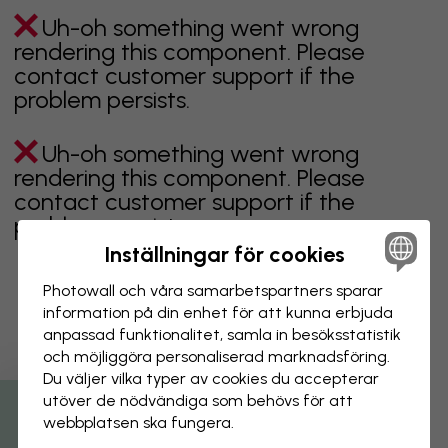
Uh-oh something went wrong
rendering this component. Please
contact customer support if the
problem persists.
Uh-oh something went wrong
rendering this component. Please
contact customer support if the
problem persists.
Inställningar för cookies
Photowall och våra samarbets­partners sparar
information på din enhet för att kunna erbjuda
Visar sidan 1 av 5 sidor
anpassad funktionalitet, samla in besöks­statistik
och möjliggöra personaliserad marknads­föring.
Du väljer vilka typer av cookies du accepterar
Utforska fler kategorier
utöver de nödvändiga som behövs för att
webbplatsen ska fungera.
Beiga tapeter
Svarta tapeter