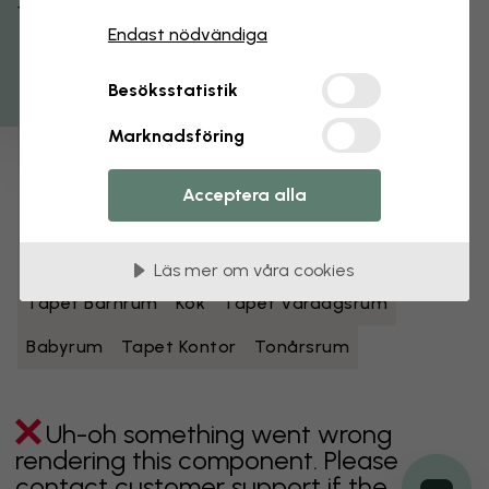
Få 15% rabatt
Endast nödvändiga
Svartvita tapeter
Blå tapeter
Bruna tapeter
Gröna tapeter
Grå tapeter
Besöksstatistik
Flerfärgade tapeter
Oranga tapeter
Marknadsföring
Rosa tapeter
Lila tapeter
Röda tapeter
Acceptera alla
Turkosa tapeter
Vita tapeter
Gula tapeter
Badrum
Tapet Sovrum
Matsal
Tapet Hall
Läs mer om våra cookies
Tapet Barnrum
Kök
Tapet Vardagsrum
Babyrum
Tapet Kontor
Tonårsrum
Uh-oh something went wrong
rendering this component. Please
contact customer support if the