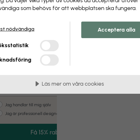
ng. Du väljer vilka typer av cookies du accepterar utöver
ändiga som behövs för att webbplatsen ska fungera.
 this component. Please contact customer 
st nödvändiga
Acceptera alla
Vill du få
15% RABATT
ksstatistik
knadsföring
på ditt första köp? Anmäl dig till vårt
nyhetsbrev fullt av kreativ inspiration!
Läs mer om våra cookies
mail
ustomer type
Jag handlar till mig själv
Jag är professionell designer
Få 15% rabatt