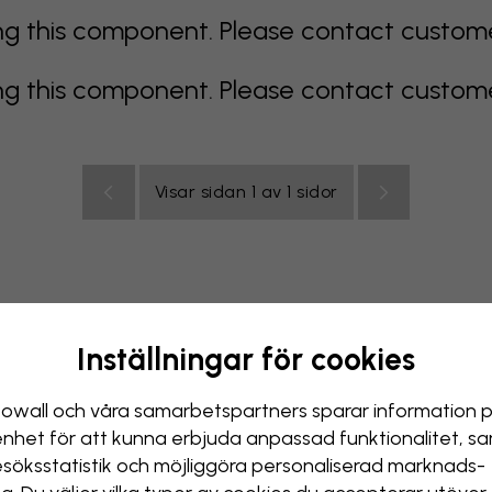
 this component. Please contact customer 
 this component. Please contact customer 
Visar sidan 1 av 1 sidor
Inställningar för cookies
Blå tapeter
Bruna tapeter
Gröna tapeter
Grå tapete
tapeter
Vita tapeter
Gula tapeter
Badrum
Tapet 
owall och våra samarbets­partners sparar information 
enhet för att kunna erbjuda anpassad funktionalitet, s
rsrum
esöks­statistik och möjliggöra personaliserad marknads­