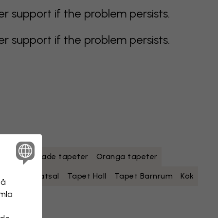
support if the problem persists.
support if the problem persists.
r
Flerfärgade tapeter
Oranga tapeter
Sovrum
Matsal
Tapet Hall
Tapet Barnrum
Kök
på
amla