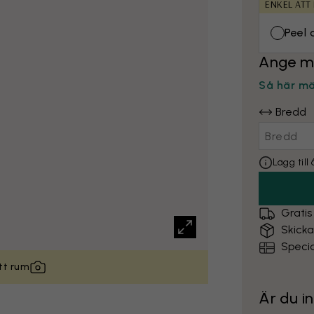
ENKEL ATT
Peel 
Ange m
Så här m
Bredd
Lägg til
Gratis
Skick
Specia
itt rum
Är du i