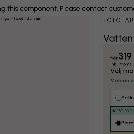
 this component. Please contact customer 
FOTOTAP
Vatten
319
från
inkl. moms
Välj ma
Materiali
Satin
MEST POPU
Prem