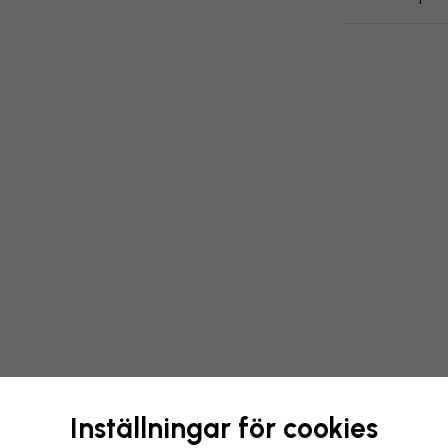
Förändra din tapet
Inställningar för cookies
Vårt designteam kan justera v