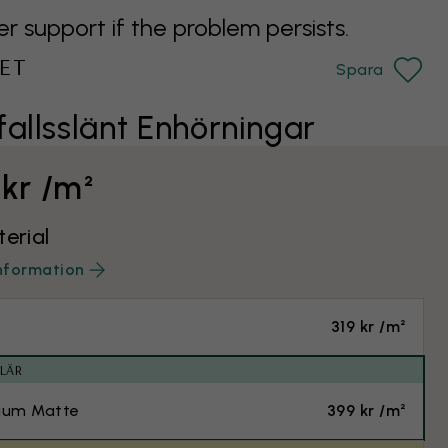
support if the problem persists.
ET
Spara
fallsslänt Enhörningar
 kr /m²
terial
nformation
319 kr /m²
LÄR
ium Matte
399 kr /m²