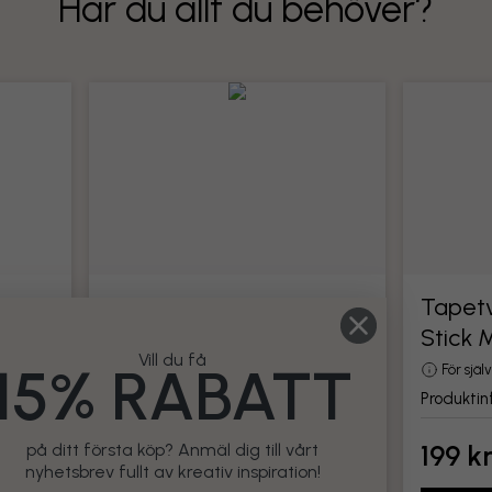
Har du allt du behöver?
Tapetverktyg
Tapetv
Stick 
din
Alla verktyg för montering av tapet
Vill du få
15% RABATT
Produktinformation
För sjä
Produktin
199 kr
199 k
på ditt första köp? Anmäl dig till vårt
nyhetsbrev fullt av kreativ inspiration!