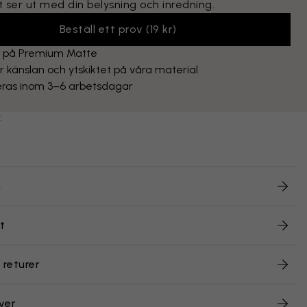
 ser ut med din belysning och inredning.
Beställ ett prov
(
19 kr
)
t på Premium Matte
 känslan och ytskiktet på våra material
eras inom 3–6 arbetsdagar
:
n
t
 returer
ver