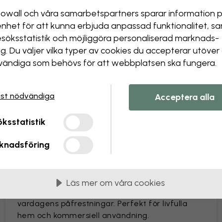
Ändra storlek eller färger
owall och våra samarbets­partners sparar information 
Lägga till eller ta bort ett
enhet för att kunna erbjuda anpassad funktionalitet, s
Anpassa en detalj
esöks­statistik och möjliggöra personaliserad marknads­
Skapa din egen tapet från
ng. Du väljer vilka typer av cookies du accepterar utöver
ändiga som behövs för att webbplatsen ska fungera.
Skapa din bildförfrågan
st nödvändiga
Acceptera alla
ksstatistik
as i 45 cm breda våder
knadsföring
MEST POPULÄR
Premium Matte
Läs mer om våra cookies
Premiumtapet med en lättskött yta som tål
vardagens påfrestningar. Perfekt för livfulla
hem och kommersiell användning.