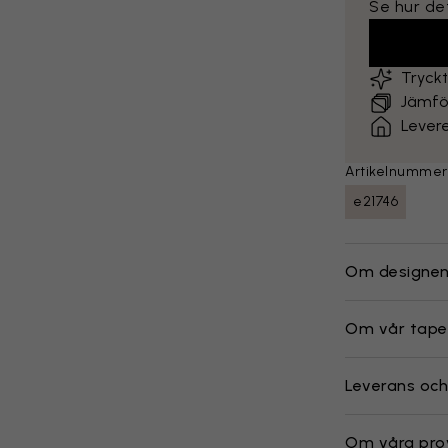
Se hur det
Tryck
Jämför
Lever
Artikelnummer
e21746
Om designe
Om vår tape
Leverans och
Om våra pro