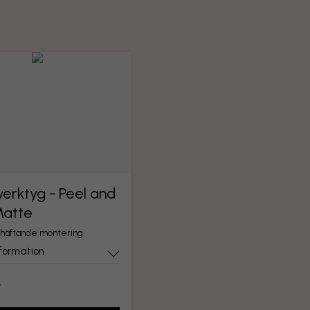
erktyg - Peel and
Matte
lvhäftande montering
formation
r