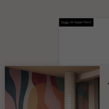
Lägg till tapet först
Tapetlim
Tillräckligt med lim för hela 
beställning
Produktinformation
99 kr