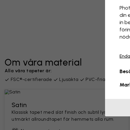
Phot
din 
in b
föri
nödv
Enda
Om våra material
Alla våra tapeter är:
Besö
FSC®-certifierade
Ljusäkta
PVC-fria
Leverer
Mar
Satin
Klassisk tapet med slät finish och subtil lyster. En
utmärkt allroundtapet för hemmets alla rum.