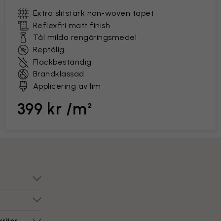
Extra slitstark non-woven tapet
Reflexfri matt finish
Tål milda rengöringsmedel
Reptålig
Fläckbeständig
Brandklassad
Applicering av lim
399 kr /m²