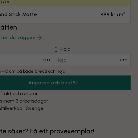
 BYTA
and Stick Matte
499 kr /m²
åtten
äter du väggen
Höjd
cm
cm
l 6–10 cm på både bredd och höjd
Anpassa och beställ
 frakt och returer
as inom 3 arbetsdagar
ltillverkad i Sverige
nte säker? Få ett provexemplar!