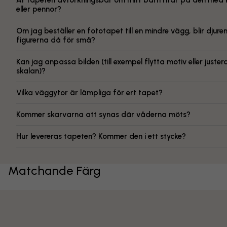
Är tapeten avtorkningsbar om mitt barn ritar på den med k
eller pennor?
Om jag beställer en fototapet till en mindre vägg, blir djuren 
figurerna då för små?
Kan jag anpassa bilden (till exempel flytta motiv eller juster
skalan)?
Vilka väggytor är lämpliga för ert tapet?
Kommer skarvarna att synas där våderna möts?
Hur levereras tapeten? Kommer den i ett stycke?
Matchande Färg