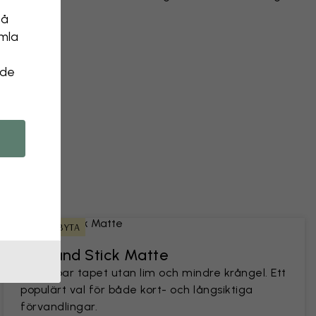
på
 objekt
amla
 ett foto
 de
ENKEL ATT BYTA
Peel and Stick Matte
En hållbar tapet utan lim och mindre krångel. Ett
populärt val för både kort- och långsiktiga
förvandlingar.