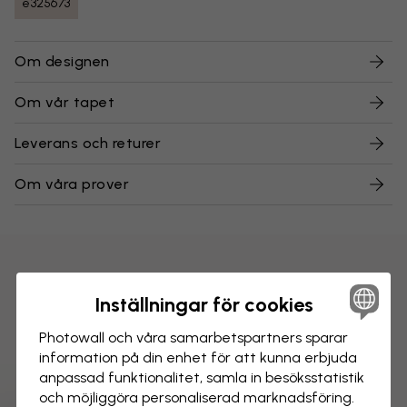
e325673
Om designen
Om vår tapet
Leverans och returer
Om våra prover
Inställningar för cookies
Photowall och våra samarbets­partners sparar
information på din enhet för att kunna erbjuda
anpassad funktionalitet, samla in besöks­statistik
och möjliggöra personaliserad marknads­föring.