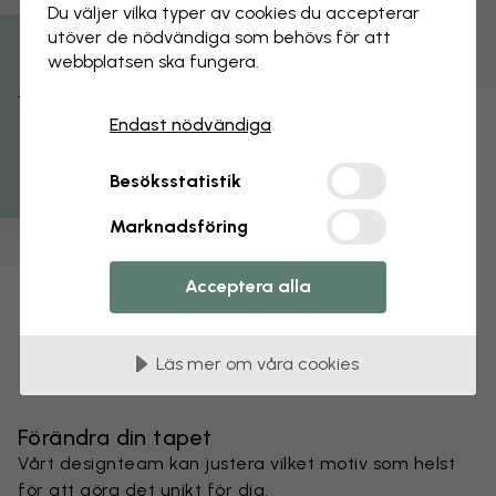
Du väljer vilka typer av cookies du accepterar
utöver de nödvändiga som behövs för att
webbplatsen ska fungera.
Få 15% rabatt
Endast nödvändiga
Besöksstatistik
Marknadsföring
Acceptera alla
Läs mer om våra cookies
Förändra din tapet
Vårt designteam kan justera vilket motiv som helst
för att göra det unikt för dig.