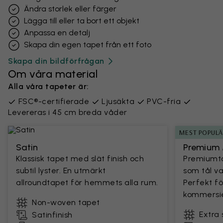
Ändra storlek eller färger
Lägga till eller ta bort ett objekt
Anpassa en detalj
Skapa din egen tapet från ett foto
Skapa din bildförfrågan
Om våra material
Alla våra tapeter är:
FSC®-certifierade
Ljusäkta
PVC-fria
Levereras i 45 cm breda våder
MEST POPUL
Satin
Premium 
Klassisk tapet med slät finish och
Premiumta
subtil lyster. En utmärkt
som tål v
allroundtapet för hemmets alla rum.
Perfekt fö
kommersie
Non-woven tapet
Extra 
Satinfinish