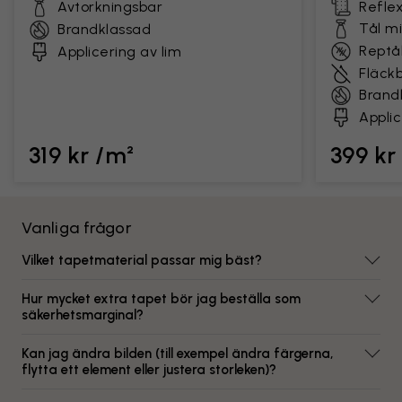
Avtorkningsbar
Reflex
Tål m
Brandklassad
Reptål
Applicering av lim
Fläck
Brand
Applic
319 kr /m²
399 kr
Vanliga frågor
Vilket tapetmaterial passar mig bäst?
Hur mycket extra tapet bör jag beställa som
säkerhetsmarginal?
Kan jag ändra bilden (till exempel ändra färgerna,
flytta ett element eller justera storleken)?