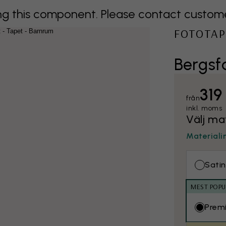
 this component. Please contact customer 
FOTOTAP
Bergsf
319
från
inkl. moms
Välj ma
Materiali
Satin
MEST POPU
Prem