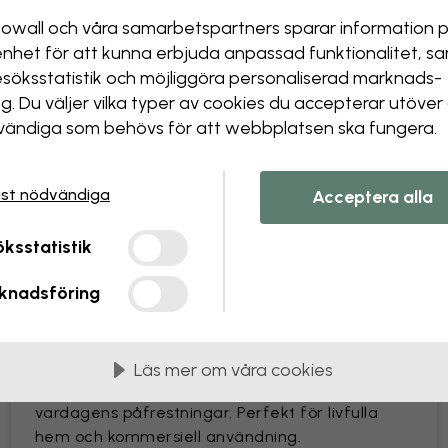
Ändra storlek eller färger
owall och våra samarbets­partners sparar information 
Lägga till eller ta bort ett
enhet för att kunna erbjuda anpassad funktionalitet, s
Anpassa en detalj
esöks­statistik och möjliggöra personaliserad marknads­
Skapa din egen tapet från
ng. Du väljer vilka typer av cookies du accepterar utöver
ändiga som behövs för att webbplatsen ska fungera.
Skapa din bildförfrågan
st nödvändiga
Acceptera alla
ksstatistik
as i 45 cm breda våder
knadsföring
MEST POPULÄR
Premium Matte
Läs mer om våra cookies
Premiumtapet med en lättskött yta som tål
vardagens påfrestningar. Perfekt för livfulla
hem och kommersiell användning.