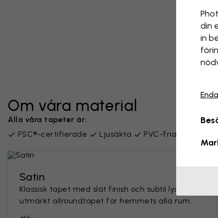
Phot
din 
in b
föri
nödv
Enda
Om våra material
Alla våra tapeter är:
Besö
FSC®-certifierade
Ljusäkta
PVC-fria
Leverer
Mar
Satin
Klassisk tapet med slät finish och subtil lyster. En
utmärkt allroundtapet för hemmets alla rum.