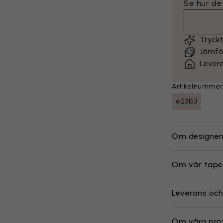
Se hur det
Tryck
Jämför
Lever
Artikelnummer
e23153
Om designe
Om vår tape
Leverans och
Om våra pro