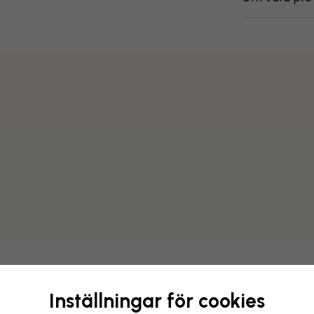
Förändra din tapet
Inställningar för cookies
Vårt designteam kan justera v