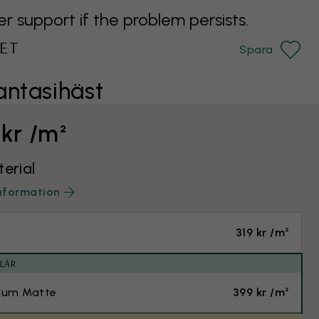
support if the problem persists.
ET
Spara
antasihäst
 kr /m²
terial
nformation
319 kr /m²
LÄR
ium Matte
399 kr /m²