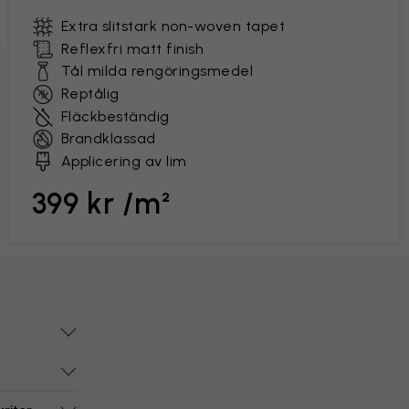
Extra slitstark non-woven tapet
Reflexfri matt finish
Tål milda rengöringsmedel
Reptålig
Fläckbeständig
Brandklassad
Applicering av lim
399 kr /m²