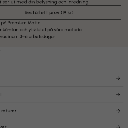
 ser ut med din belysning och inredning.
Beställ ett prov
(
19 kr
)
t på Premium Matte
 känslan och ytskiktet på våra material
eras inom 3–6 arbetsdagar
:
n
t
 returer
ver