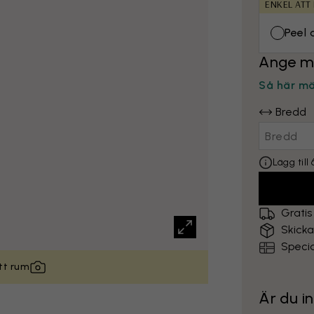
ENKEL ATT
Peel 
Ange m
Så här m
Bredd
Lägg til
Gratis
Skick
Specia
itt rum
Är du i