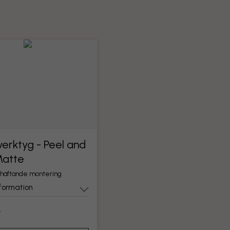
erktyg - Peel and
Matte
lvhäftande montering
formation
r