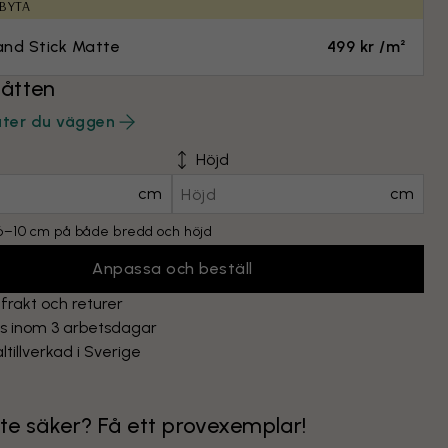
 BYTA
and Stick Matte
499 kr /m²
åtten
äter du väggen
Höjd
cm
cm
l 6–10 cm på både bredd och höjd
Anpassa och beställ
 frakt och returer
as inom 3 arbetsdagar
ltillverkad i Sverige
nte säker? Få ett provexemplar!