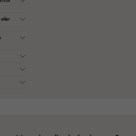
ritor
eller
a