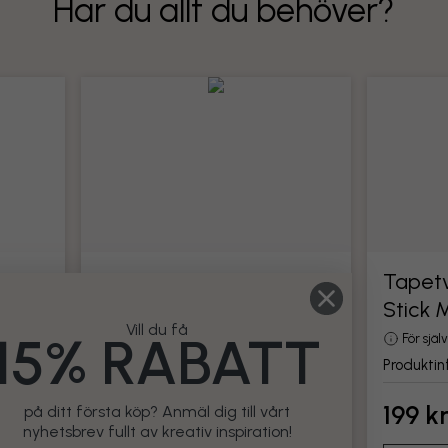
Har du allt du behöver?
Tapetverktyg
Tapetv
Stick 
din
Alla verktyg för montering av tapet
Vill du få
15% RABATT
Produktinformation
För sjä
Produktin
199 kr
199 k
på ditt första köp? Anmäl dig till vårt
nyhetsbrev fullt av kreativ inspiration!