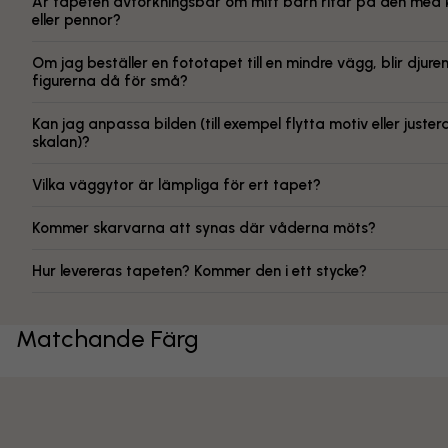
Är tapeten avtorkningsbar om mitt barn ritar på den med k
eller pennor?
Om jag beställer en fototapet till en mindre vägg, blir djuren 
figurerna då för små?
Kan jag anpassa bilden (till exempel flytta motiv eller juster
skalan)?
Vilka väggytor är lämpliga för ert tapet?
Kommer skarvarna att synas där våderna möts?
Hur levereras tapeten? Kommer den i ett stycke?
Matchande Färg