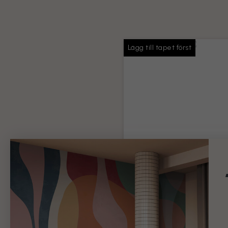
Lägg till tapet först
Tapetlim
Tillräckligt med lim för hela 
beställning
Produktinformation
99 kr