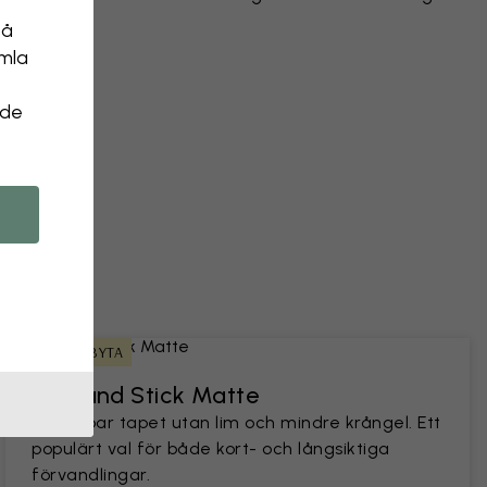
på
 objekt
amla
 ett foto
 de
ENKEL ATT BYTA
Peel and Stick Matte
En hållbar tapet utan lim och mindre krångel. Ett
populärt val för både kort- och långsiktiga
förvandlingar.