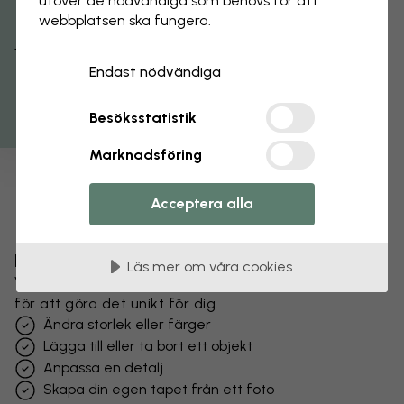
utöver de nödvändiga som behövs för att
webbplatsen ska fungera.
Få 15% rabatt
Endast nödvändiga
Besöksstatistik
Marknadsföring
Acceptera alla
Förändra din tapet
Läs mer om våra cookies
Vårt designteam kan justera vilket motiv som helst
för att göra det unikt för dig.
Ändra storlek eller färger
Lägga till eller ta bort ett objekt
Anpassa en detalj
Skapa din egen tapet från ett foto