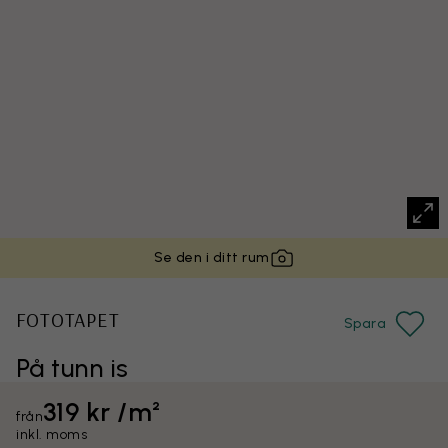
Se den i ditt rum
FOTOTAPET
Spara
På tunn is
319 kr /m²
från
inkl. moms