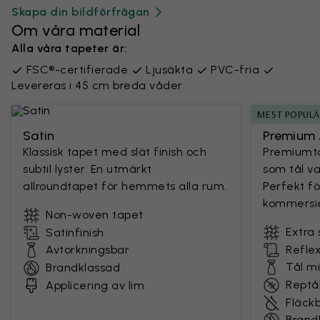
Skapa din bildförfrågan
Om våra material
Alla våra tapeter är:
FSC®-certifierade
Ljusäkta
PVC-fria
Levereras i 45 cm breda våder
MEST POPUL
Satin
Premium 
Klassisk tapet med slät finish och
Premiumta
subtil lyster. En utmärkt
som tål v
allroundtapet för hemmets alla rum.
Perfekt fö
kommersie
Non-woven tapet
Extra 
Satinfinish
Avtorkningsbar
Reflex
Tål m
Brandklassad
Reptål
Applicering av lim
Fläck
Brand