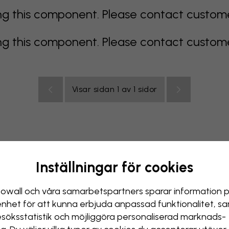
 this component. Please contact customer 
 this component. Please contact customer 
Visar sidan 1 av 1 sidor
Inställningar för cookies
color
orange
rosa
lila
röd
turkos
vit
gul
Badr
owall och våra samarbets­partners sparar information 
enhet för att kunna erbjuda anpassad funktionalitet, s
esöks­statistik och möjliggöra personaliserad marknads­