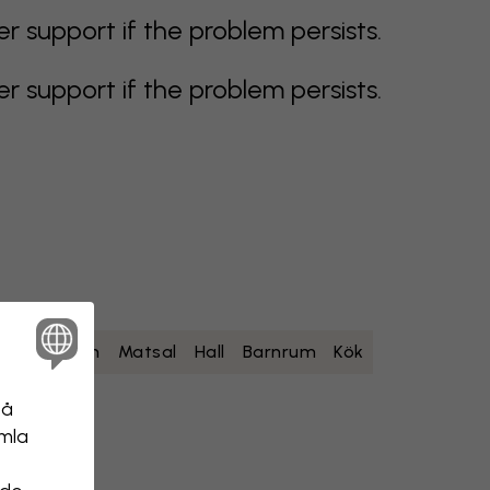
support if the problem persists.
support if the problem persists.
um
Sovrum
Matsal
Hall
Barnrum
Kök
på
amla