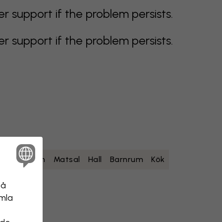
support if the problem persists.
support if the problem persists.
um
Sovrum
Matsal
Hall
Barnrum
Kök
på
amla