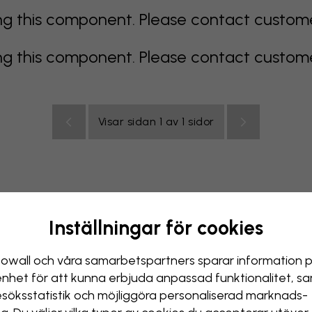
 this component. Please contact customer 
 this component. Please contact customer 
Visar sidan 1 av 1 sidor
Inställningar för cookies
color
orange
rosa
lila
röd
turkos
vit
gul
Badr
owall och våra samarbets­partners sparar information 
enhet för att kunna erbjuda anpassad funktionalitet, s
esöks­statistik och möjliggöra personaliserad marknads­