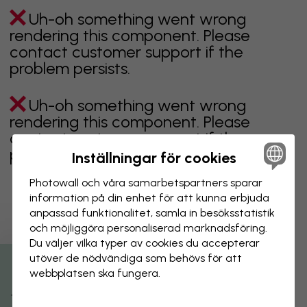
Uh-oh something went wrong
rendering this component. Please
contact customer support if the
problem persists.
Uh-oh something went wrong
rendering this component. Please
contact customer support if the
problem persists.
Inställningar för cookies
Photowall och våra samarbets­partners sparar
information på din enhet för att kunna erbjuda
anpassad funktionalitet, samla in besöks­statistik
Visar sidan 1 av 39 sidor
och möjliggöra personaliserad marknads­föring.
Du väljer vilka typer av cookies du accepterar
utöver de nödvändiga som behövs för att
Utforska fler kategorier
webbplatsen ska fungera.
beige
svart
svartvit
blå
brun
grön
grå