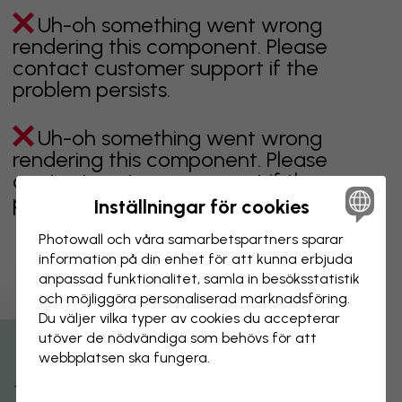
Uh-oh something went wrong
rendering this component. Please
contact customer support if the
problem persists.
Uh-oh something went wrong
rendering this component. Please
contact customer support if the
problem persists.
Inställningar för cookies
Photowall och våra samarbets­partners sparar
information på din enhet för att kunna erbjuda
anpassad funktionalitet, samla in besöks­statistik
Visar sidan 1 av 1 sidor
och möjliggöra personaliserad marknads­föring.
Du väljer vilka typer av cookies du accepterar
utöver de nödvändiga som behövs för att
Utforska fler kategorier
webbplatsen ska fungera.
beige
svart
svartvit
blå
brun
grön
grå