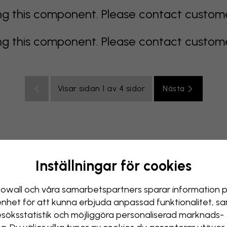
 this component. Please contact customer 
 this component. Please contact customer 
Visar sidan 1 av 4 sidor
Nästa
Inställningar för cookies
color
orange
rosa
lila
röd
turkos
vit
gul
Badr
owall och våra samarbets­partners sparar information 
enhet för att kunna erbjuda anpassad funktionalitet, s
esöks­statistik och möjliggöra personaliserad marknads­