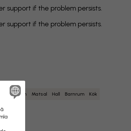
support if the problem persists.
support if the problem persists.
um
Sovrum
Matsal
Hall
Barnrum
Kök
på
amla