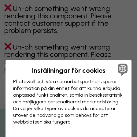
Uh-oh something went wrong
rendering this component. Please
contact customer support if the
problem persists.
Uh-oh something went wrong
rendering this component. Please
contact customer support if the
problem persists.
Inställningar för cookies
Photowall och våra samarbets­partners sparar
information på din enhet för att kunna erbjuda
anpassad funktionalitet, samla in besöks­statistik
Visar sidan 1 av 1 sidor
och möjliggöra personaliserad marknads­föring.
Du väljer vilka typer av cookies du accepterar
utöver de nödvändiga som behövs för att
Utforska fler kategorier
webbplatsen ska fungera.
beige
svart
svartvit
blå
brun
grön
grå