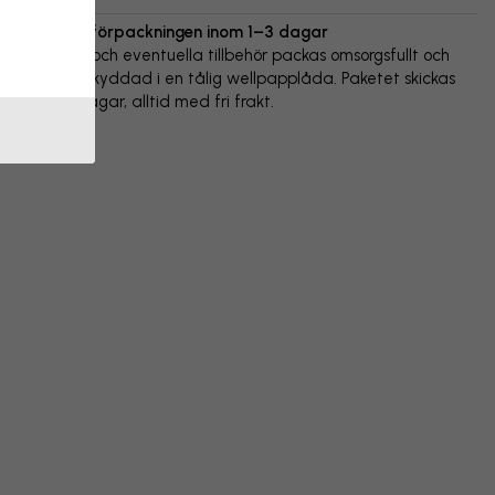
Vi skickar förpackningen inom 1–3 dagar
Din poster och eventuella tillbehör packas omsorgsfullt och
levereras skyddad i en tålig wellpapplåda. Paketet skickas
inom 1-3 dagar, alltid med fri frakt.