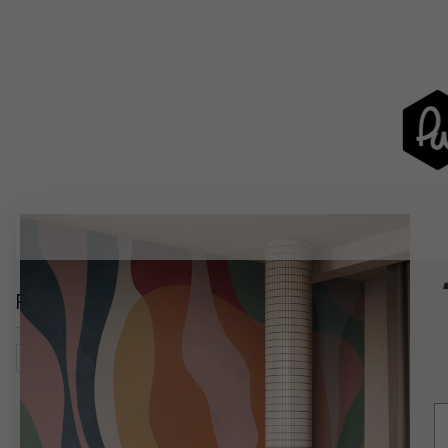
Relaterade kategorier
Vardagsrum
Natur
Blommor
Botaniska Illustration
E