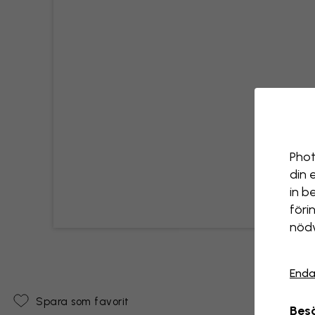
Phot
din 
in b
föri
nödv
Enda
Spara som favorit
Besö