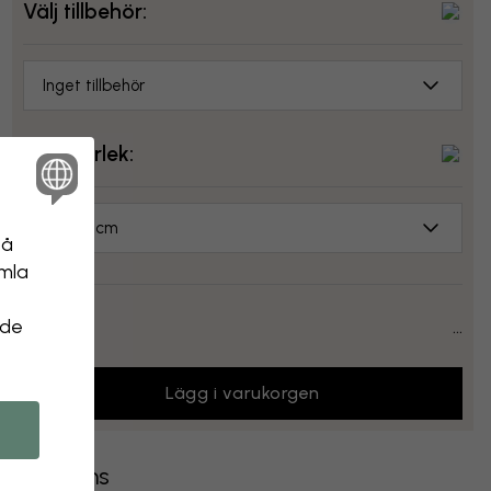
Välj tillbehör:
Inget tillbehör
Välj storlek:
70x50 cm
på
amla
Pris:
...
 de
Lägg i varukorgen
Leverans