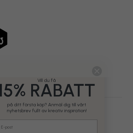
Vill du få
15% RABATT
på ditt första köp? Anmäl dig till vårt
er
Mönster & Former
Blomster
Blå
nyhetsbrev fullt av kreativ inspiration!
mail