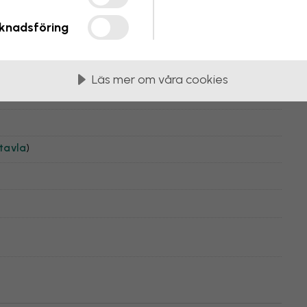
å
knadsföring
Läs mer om våra cookies
tavla
)