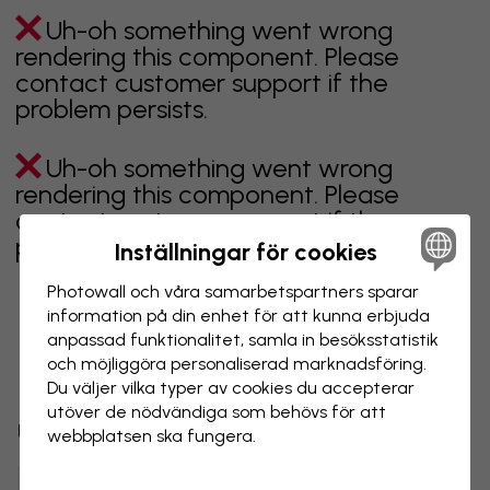
Uh-oh something went wrong
rendering this component. Please
contact customer support if the
problem persists.
Uh-oh something went wrong
rendering this component. Please
contact customer support if the
problem persists.
Inställningar för cookies
Photowall och våra samarbets­partners sparar
information på din enhet för att kunna erbjuda
anpassad funktionalitet, samla in besöks­statistik
Visar sidan 1 av 2 sidor
och möjliggöra personaliserad marknads­föring.
Du väljer vilka typer av cookies du accepterar
utöver de nödvändiga som behövs för att
Utforska fler kategorier
webbplatsen ska fungera.
beige
svart
svartvit
blå
brun
grön
grå