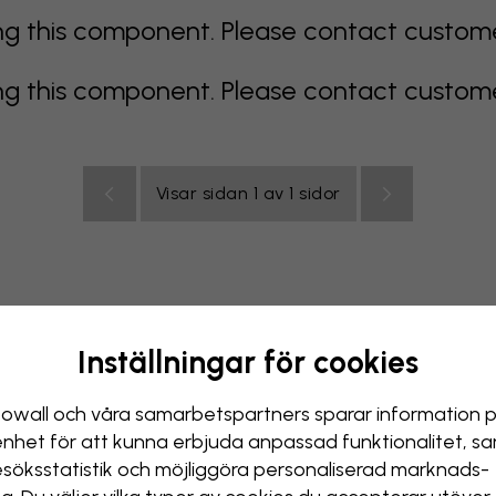
 this component. Please contact customer 
 this component. Please contact customer 
Visar sidan 1 av 1 sidor
Inställningar för cookies
color
orange
rosa
lila
röd
turkos
vit
gul
Badr
owall och våra samarbets­partners sparar information 
enhet för att kunna erbjuda anpassad funktionalitet, s
esöks­statistik och möjliggöra personaliserad marknads­