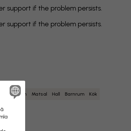
support if the problem persists.
support if the problem persists.
um
Sovrum
Matsal
Hall
Barnrum
Kök
på
amla