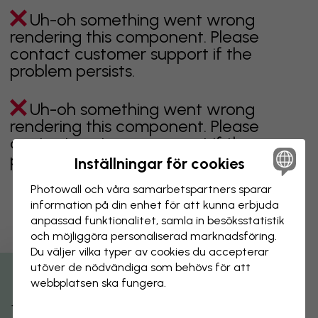
Uh-oh something went wrong
rendering this component. Please
contact customer support if the
problem persists.
Uh-oh something went wrong
rendering this component. Please
contact customer support if the
problem persists.
Inställningar för cookies
Photowall och våra samarbets­partners sparar
information på din enhet för att kunna erbjuda
anpassad funktionalitet, samla in besöks­statistik
Visar sidan 1 av 1 sidor
och möjliggöra personaliserad marknads­föring.
Du väljer vilka typer av cookies du accepterar
utöver de nödvändiga som behövs för att
Utforska fler kategorier
webbplatsen ska fungera.
beige
svart
svartvit
blå
brun
grön
grå