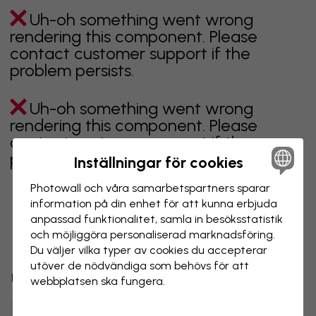
Uh-oh something went wrong
rendering this component. Please
contact customer support if the
problem persists.
Uh-oh something went wrong
rendering this component. Please
contact customer support if the
problem persists.
Inställningar för cookies
Photowall och våra samarbets­partners sparar
information på din enhet för att kunna erbjuda
anpassad funktionalitet, samla in besöks­statistik
Visar sidan 1 av 4 sidor
och möjliggöra personaliserad marknads­föring.
Du väljer vilka typer av cookies du accepterar
utöver de nödvändiga som behövs för att
Utforska fler kategorier
webbplatsen ska fungera.
beige
svart
svartvit
blå
brun
grön
grå