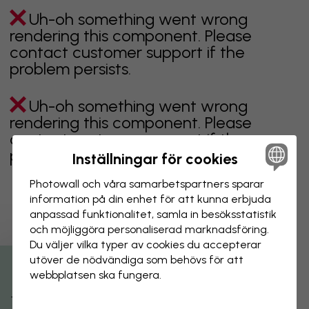
Uh-oh something went wrong
rendering this component. Please
contact customer support if the
problem persists.
Uh-oh something went wrong
rendering this component. Please
contact customer support if the
problem persists.
Inställningar för cookies
Photowall och våra samarbets­partners sparar
information på din enhet för att kunna erbjuda
anpassad funktionalitet, samla in besöks­statistik
Visar sidan 1 av 3 sidor
och möjliggöra personaliserad marknads­föring.
Du väljer vilka typer av cookies du accepterar
utöver de nödvändiga som behövs för att
Utforska fler kategorier
webbplatsen ska fungera.
beige
svart
svartvit
blå
brun
grön
grå