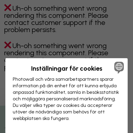
Uh-oh something went wrong
rendering this component. Please
contact customer support if the
problem persists.
Uh-oh something went wrong
rendering this component. Please
contact customer support if the
problem persists.
Inställningar för cookies
Photowall och våra samarbets­partners sparar
information på din enhet för att kunna erbjuda
anpassad funktionalitet, samla in besöks­statistik
Visar sidan 1 av 1 sidor
och möjliggöra personaliserad marknads­föring.
Du väljer vilka typer av cookies du accepterar
utöver de nödvändiga som behövs för att
Utforska fler kategorier
webbplatsen ska fungera.
beige
svart
svartvit
blå
brun
grön
grå