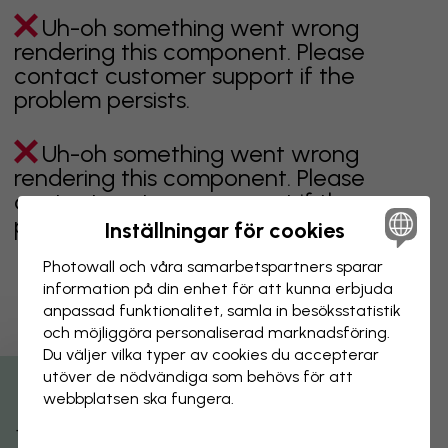
Uh-oh something went wrong
rendering this component. Please
contact customer support if the
problem persists.
Uh-oh something went wrong
rendering this component. Please
contact customer support if the
problem persists.
Inställningar för cookies
Photowall och våra samarbets­partners sparar
information på din enhet för att kunna erbjuda
anpassad funktionalitet, samla in besöks­statistik
Visar sidan 1 av 1 sidor
och möjliggöra personaliserad marknads­föring.
Du väljer vilka typer av cookies du accepterar
utöver de nödvändiga som behövs för att
Utforska fler kategorier
webbplatsen ska fungera.
beige
svart
svartvit
blå
brun
grön
grå