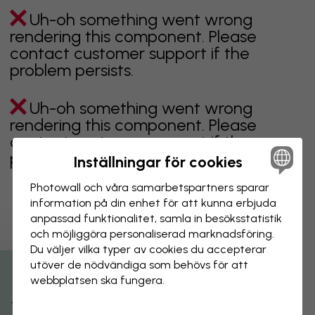
Uh-oh something went wrong
rendering this component. Please
contact customer support if the
problem persists.
Uh-oh something went wrong
rendering this component. Please
contact customer support if the
problem persists.
Inställningar för cookies
Photowall och våra samarbets­partners sparar
information på din enhet för att kunna erbjuda
anpassad funktionalitet, samla in besöks­statistik
Visar sidan 1 av 1 sidor
och möjliggöra personaliserad marknads­föring.
Du väljer vilka typer av cookies du accepterar
utöver de nödvändiga som behövs för att
Utforska fler kategorier
webbplatsen ska fungera.
beige
svart
svartvit
blå
brun
grön
grå