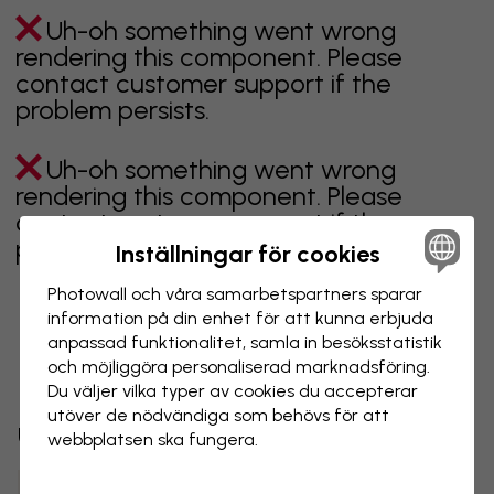
Uh-oh something went wrong
rendering this component. Please
contact customer support if the
problem persists.
Uh-oh something went wrong
rendering this component. Please
contact customer support if the
problem persists.
Inställningar för cookies
Photowall och våra samarbets­partners sparar
information på din enhet för att kunna erbjuda
anpassad funktionalitet, samla in besöks­statistik
Visar sidan 1 av 14 sidor
och möjliggöra personaliserad marknads­föring.
Du väljer vilka typer av cookies du accepterar
utöver de nödvändiga som behövs för att
Utforska fler kategorier
webbplatsen ska fungera.
beige
svart
svartvit
blå
brun
grön
grå