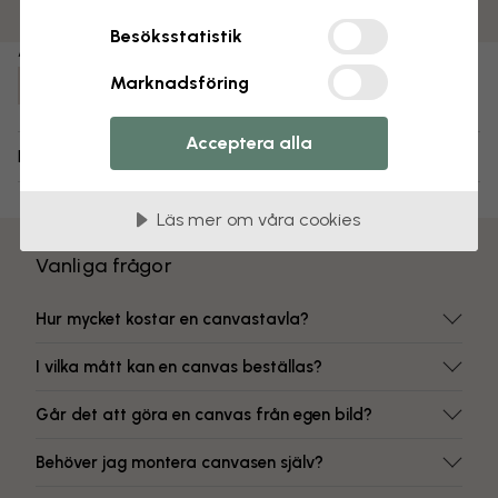
Färgbeständiga tryck
Besöksstatistik
Artikelnummer:
Marknadsföring
e316787
Acceptera alla
Leverans och returer
Läs mer om våra cookies
Vanliga frågor
Hur mycket kostar en canvastavla?
I vilka mått kan en canvas beställas?
Går det att göra en canvas från egen bild?
Behöver jag montera canvasen själv?