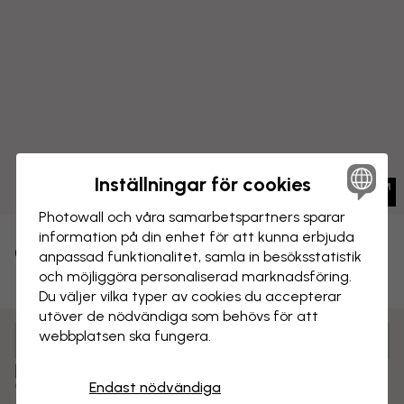
Inställningar för cookies
Photowall och våra samarbets­partners sparar
information på din enhet för att kunna erbjuda
CANVASTAVLA
Spara
anpassad funktionalitet, samla in besöks­statistik
och möjliggöra personaliserad marknads­föring.
Bananer
Du väljer vilka typer av cookies du accepterar
utöver de nödvändiga som behövs för att
webbplatsen ska fungera.
Anpassa och beställ
Färdigmonterad och klar att hängas upp
Endast nödvändiga
Matt yta