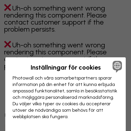
Uh-oh something went wrong
rendering this component. Please
contact customer support if the
problem persists.
Uh-oh something went wrong
rendering this component. Please
contact customer support if the
problem persists.
Inställningar för cookies
Photowall och våra samarbets­partners sparar
information på din enhet för att kunna erbjuda
anpassad funktionalitet, samla in besöks­statistik
Visar sidan 1 av 1 sidor
och möjliggöra personaliserad marknads­föring.
Du väljer vilka typer av cookies du accepterar
utöver de nödvändiga som behövs för att
Utforska fler kategorier
webbplatsen ska fungera.
beige
svart
svartvit
blå
brun
grön
grå