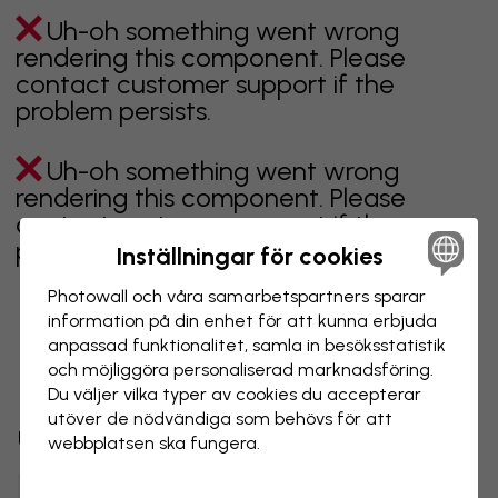
Uh-oh something went wrong
rendering this component. Please
contact customer support if the
problem persists.
Uh-oh something went wrong
rendering this component. Please
contact customer support if the
problem persists.
Inställningar för cookies
Photowall och våra samarbets­partners sparar
information på din enhet för att kunna erbjuda
anpassad funktionalitet, samla in besöks­statistik
Visar sidan 1 av 1 sidor
och möjliggöra personaliserad marknads­föring.
Du väljer vilka typer av cookies du accepterar
utöver de nödvändiga som behövs för att
Utforska fler kategorier
webbplatsen ska fungera.
beige
svart
svartvit
blå
brun
grön
grå