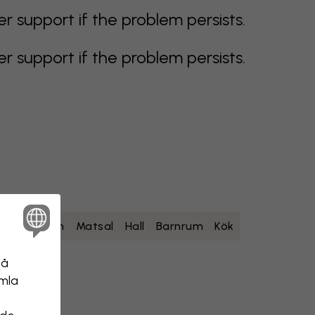
support if the problem persists.
support if the problem persists.
um
Sovrum
Matsal
Hall
Barnrum
Kök
på
amla