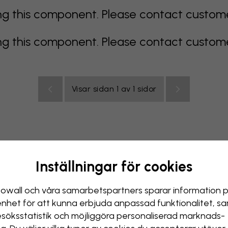
 this component. Please contact customer 
 this component. Please contact customer 
Visar sidan 1 av 1 sidor
Inställningar för cookies
color
orange
rosa
lila
röd
turkos
vit
gul
Badr
owall och våra samarbets­partners sparar information 
enhet för att kunna erbjuda anpassad funktionalitet, s
esöks­statistik och möjliggöra personaliserad marknads­