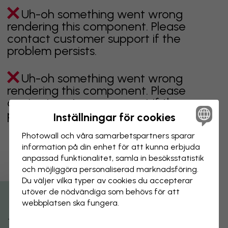
Uh-oh something went wrong
rendering this component. Please
contact customer support if the
problem persists.
Uh-oh something went wrong
rendering this component. Please
contact customer support if the
problem persists.
Inställningar för cookies
Photowall och våra samarbets­partners sparar
information på din enhet för att kunna erbjuda
anpassad funktionalitet, samla in besöks­statistik
Visar sidan 1 av 28 sidor
och möjliggöra personaliserad marknads­föring.
Du väljer vilka typer av cookies du accepterar
utöver de nödvändiga som behövs för att
Utforska fler kategorier
webbplatsen ska fungera.
beige
svart
svartvit
blå
brun
grön
grå