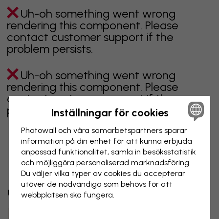
Uh-oh something went wrong
rendering this component. Please
contact customer support if the
problem persists.
Uh-oh something went wrong
rendering this component. Please
contact customer support if the
problem persists.
Inställningar för cookies
Photowall och våra samarbets­partners sparar
information på din enhet för att kunna erbjuda
anpassad funktionalitet, samla in besöks­statistik
Visar sidan 1 av 1 sidor
och möjliggöra personaliserad marknads­föring.
Du väljer vilka typer av cookies du accepterar
utöver de nödvändiga som behövs för att
Utforska fler kategorier
webbplatsen ska fungera.
beige
svart
svartvit
blå
brun
grön
grå