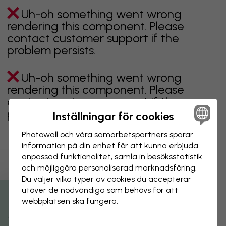
Uh-oh something went wrong
rendering this component. Please
contact customer support if the
problem persists.
Uh-oh something went wrong
rendering this component. Please
contact customer support if the
problem persists.
Inställningar för cookies
Photowall och våra samarbets­partners sparar
information på din enhet för att kunna erbjuda
anpassad funktionalitet, samla in besöks­statistik
Visar sidan 1 av 2 sidor
och möjliggöra personaliserad marknads­föring.
Du väljer vilka typer av cookies du accepterar
utöver de nödvändiga som behövs för att
Utforska fler kategorier
webbplatsen ska fungera.
beige
svart
svartvit
blå
brun
grön
grå