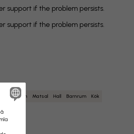
support if the problem persists.
support if the problem persists.
um
Sovrum
Matsal
Hall
Barnrum
Kök
på
amla