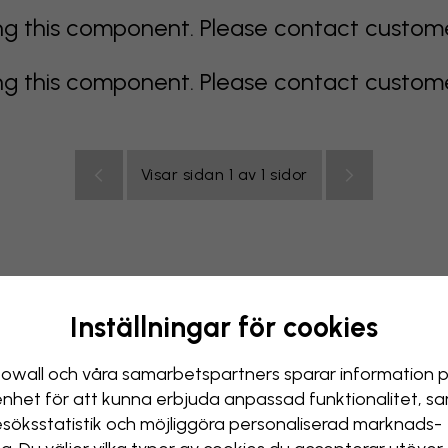
 this component. Please contact customer 
 this component. Please contact customer 
Visar sidan 1 av 1 sidor
Inställningar för cookies
color
orange
rosa
lila
röd
turkos
vit
gul
Badr
owall och våra samarbets­partners sparar information 
enhet för att kunna erbjuda anpassad funktionalitet, s
esöks­statistik och möjliggöra personaliserad marknads­