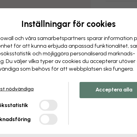
Inställningar för cookies
owall och våra samarbets­partners sparar information 
enhet för att kunna erbjuda anpassad funktionalitet, s
esöks­statistik och möjliggöra personaliserad marknads­
ng. Du väljer vilka typer av cookies du accepterar utöver
ändiga som behövs för att webbplatsen ska fungera.
st nödvändiga
Acceptera alla
ksstatistik
knadsföring