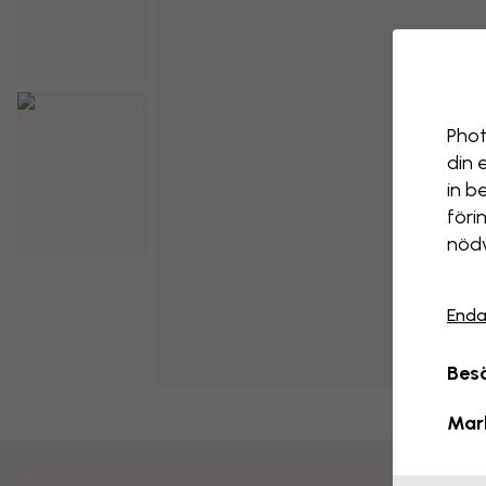
Phot
din 
in b
föri
nödv
Enda
Besö
Mar