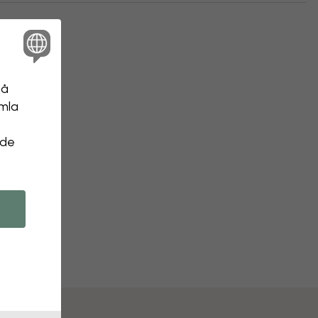
på
amla
 de