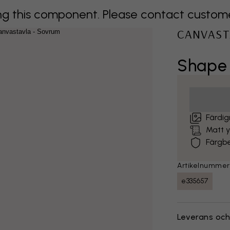
 this component. Please contact customer 
CANVAST
Shape 
Färdig
Matt 
Färgb
Artikelnummer
e335657
Leverans och